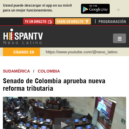
Usted puede descargar el app en su móvil
×
para un mejor funcionamiento.
PROGRAMACIÓN
TV EN DIRECTO
RADIO EN DIRECTO
https://www.youtube.com/@nexo_latino
SÍGANOS EN
http://twitter.com/nexo_latino
https://t.me/hispantvcanal
SUDAMÉRICA
/
COLOMBIA
https://urmedium.com/c/hispantv
Senado de Colombia aprueba nueva
WhatsApp y Viber: +98 921 79 29 404
reforma tributaria
Instagram como: hispan_tv
https://www.facebook.com/Nexolatino.Canal