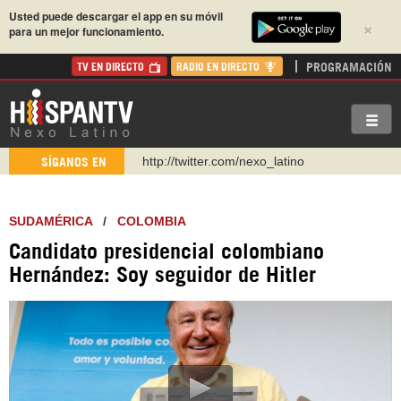
Usted puede descargar el app en su móvil
×
para un mejor funcionamiento.
PROGRAMACIÓN
TV EN DIRECTO
RADIO EN DIRECTO
http://twitter.com/nexo_latino
SÍGANOS EN
https://t.me/hispantvcanal
https://urmedium.com/c/hispantv
SUDAMÉRICA
/
COLOMBIA
WhatsApp y Viber: +98 921 79 29 404
Candidato presidencial colombiano
Instagram como: hispan_tv
Hernández: Soy seguidor de Hitler
https://www.facebook.com/Nexolatino.Canal
https://www.youtube.com/@nexo_latino