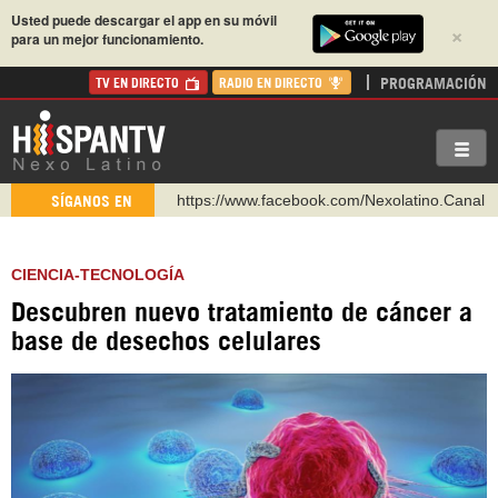
Usted puede descargar el app en su móvil
×
para un mejor funcionamiento.
PROGRAMACIÓN
TV EN DIRECTO
RADIO EN DIRECTO
https://www.facebook.com/Nexolatino.Canal
SÍGANOS EN
https://www.youtube.com/@nexo_latino
http://twitter.com/nexo_latino
CIENCIA-TECNOLOGÍA
https://t.me/hispantvcanal
Descubren nuevo tratamiento de cáncer a
https://urmedium.com/c/hispantv
base de desechos celulares
WhatsApp y Viber: +98 921 79 29 404
Instagram como: hispan_tv