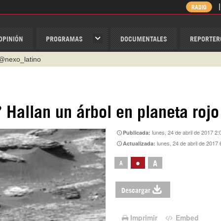
RADIO
OPINIÓN
PROGRAMAS
DOCUMENTALES
REPORTER
@nexo_latino
ino
ispantv
 Hallan un árbol en planeta rojo
1 79 29 404
lunes, 24 de abril de 2017 2:
Publicada:
v
lunes, 24 de abril de 2017 
Actualizada:
/Nexolatino.Canal
•
A
A
Descargar
Imprimir
Embed