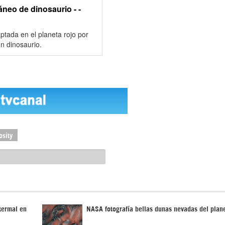
áneo de dinosaurio - -
aptada en el planeta rojo por
n dinosaurio.
osity
termal en
NASA fotografía bellas dunas nevadas del plane