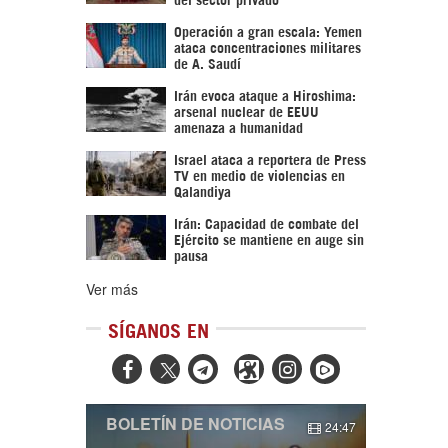
Operación a gran escala: Yemen
ataca concentraciones militares
de A. Saudí
Irán evoca ataque a Hiroshima:
arsenal nuclear de EEUU
amenaza a humanidad
Israel ataca a reportera de Press
TV en medio de violencias en
Qalandiya
Irán: Capacidad de combate del
Ejército se mantiene en auge sin
pausa
Ver más
SÍGANOS EN



BOLETÍN DE NOTICIAS
24:47