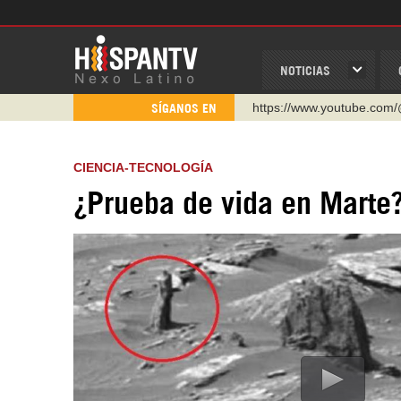
NOTICIAS
https://www.youtube.com/
SÍGANOS EN
http://twitter.com/nexo_lat
https://t.me/hispantvcanal
CIENCIA-TECNOLOGÍA
https://urmedium.com/c/h
¿Prueba de vida en Marte?
WhatsApp y Viber: +98 92
Instagram como: hispan_t
https://www.facebook.com