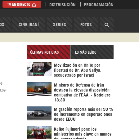
TV EN DIRECTO
DISTRIBUCIÓN
PROGRAMACIÓN
HispanTV
OS
CINE IRANÍ
SERIES
FOTOS
ÚLTIMAS NOTICIAS
LO MÁS LEÍDO
Movilización en Chile por
libertad de Dr. Abu Safiya,
secuestrado por Israel
08
Ministro de Defensa de Irán
6:09
destaca la elevada disposición
combativa de FF.AA. - Noticiero
13:30
Migración reporta más del 50 %
de incremento en deportaciones
desde EEUU
Keiko Fujimori pone los
ministerios más clave en manos
del sector privado