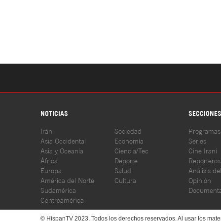
NOTICIAS
SECCIONE
Irán
Sociedad
Programas
Asia Occidental
Economía
Series
Asia y Oceanía
Ciencia/Tec
Cine Iraní
África
Deporte
Reporteros
Europa
Salud
Análisis de
América del Norte
Cultura
Opinión
Sudamérica
Documenta
Centroamérica
© HispanTV 2023. Todos los derechos reservados. Al usar los mater