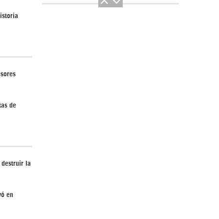
istoria
El Hombre eterno | Parte 2
esores
tas de
CGRI de Irán asesta duros golpes a EEUU
destruir la
con ataque simultáneo en Asia Occidental |
Detrás de la Razón
yó en