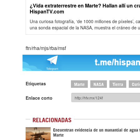
¿Vida extraterrestre en Marte? Hallan allí un cr
HispanTV.com
Una curiosa fotografía, ‘de 1000 millones de píxeles’, c
una sonda espacial de la NASA, muestra el cráneo de u
ftn/rha/mjs/rba/msf
Etiquetas
Marte
NASA
Tierra
Curi
Enlace corto
RELACIONADAS
Encuentran evidencia de un manantial de agua 
Marte