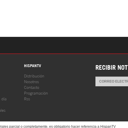
S
HISPANTV
RECIBIR NOT
Distribución
Nosotros
Contacto
Programación
l día
Rss
les
iales parcial o completamente, es obligatorio hacer referencia a HispanTV