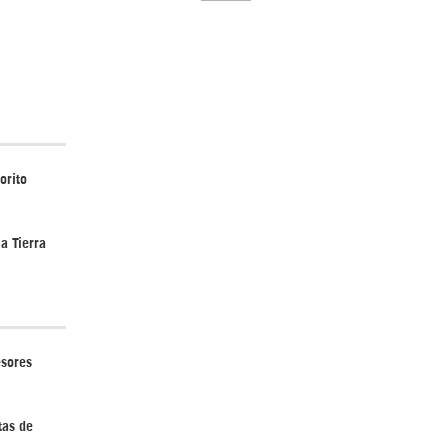
El Hombre eterno | Parte 2
orito
a Tierra
CGRI de Irán asesta duros golpes a EEUU
con ataque simultáneo en Asia Occidental |
Detrás de la Razón
esores
tas de