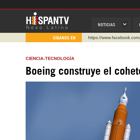
NOTICIAS
https://www.facebook.com
SÍGANOS EN
https://www.youtube.com/
http://twitter.com/nexo_lat
CIENCIA-TECNOLOGÍA
https://t.me/hispantvcanal
https://urmedium.com/c/h
Boeing construye el cohet
WhatsApp y Viber: +98 92
Instagram como: hispan_t