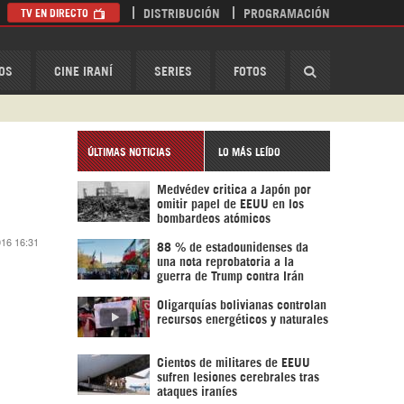
TV EN DIRECTO
DISTRIBUCIÓN
PROGRAMACIÓN
HispanTV
OS
CINE IRANÍ
SERIES
FOTOS
ÚLTIMAS NOTICIAS
LO MÁS LEÍDO
Medvédev critica a Japón por
omitir papel de EEUU en los
bombardeos atómicos
016 16:31
88 % de estadounidenses da
una nota reprobatoria a la
guerra de Trump contra Irán
Oligarquías bolivianas controlan
recursos energéticos y naturales
Cientos de militares de EEUU
sufren lesiones cerebrales tras
ataques iraníes