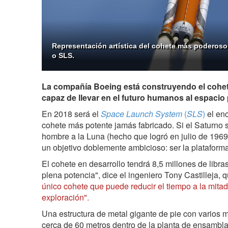
Representación artística del cohete más poderos
o SLS.
La compañía Boeing está construyendo el cohe
capaz de llevar en el futuro humanos al espacio
En 2018 será el
Space Launch System
(
SLS
)
el enc
cohete más potente jamás fabricado. Si el Saturno se
hombre a la Luna (hecho que logró en julio de 1969
un objetivo doblemente ambicioso: ser la plataforma
El cohete en desarrollo tendrá 8,5 millones de libr
plena potencia", dice el ingeniero Tony Castilleja,
único cohete que puede reducir el tiempo a la mitad 
exploración".
Una estructura de metal gigante de pie con varios 
cerca de 60 metros dentro de la planta de ensambl