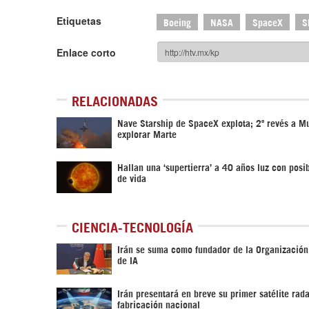
Etiquetas
Boeing
NASA
SpaceX
S
Enlace corto
RELACIONADAS
Nave Starship de SpaceX explota; 2º revés a M
explorar Marte
Hallan una ‘supertierra’ a 40 años luz con posi
de vida
CIENCIA-TECNOLOGÍA
Irán se suma como fundador de la Organizació
de IA
Irán presentará en breve su primer satélite rad
fabricación nacional