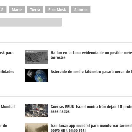
LS
Marte
Tierra
Elon Musk
Saturno
usk para
Hallan en la Luna evidencia de un posible mete
terrestre
bilidades
Asteroide de medio kilómetro pasará cerca de l
n Mundial
Guerras EEUU-Israel contra Irán dejan 15 prof
asesinados
ar de
Irán lanza app mundial para monitorear tormen
polvo en tiempo real