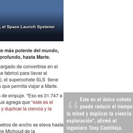
o, el Space Launch Systemo
te más potente del mundo,
 profundo, hasta Marte.
argado de convertirse en el
 fabricó para llevar al
), el supercohete SLS tiene
 que permita viajar a Marte.
as de empuje. "Eso es 31.747 a
Este es el único cohete
 que agrega que
"este es el
puede reducir el tiempo
y duplicar la ciencia y la
la mitad y duplicar la ciencia 
exploración", afirmó el
metros de ancho se eleva hasta
ingeniero Tony Castilleja.
aje Michoud de la