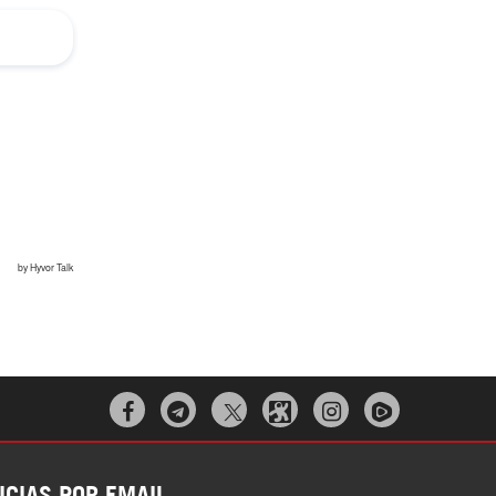



ICIAS POR EMAIL