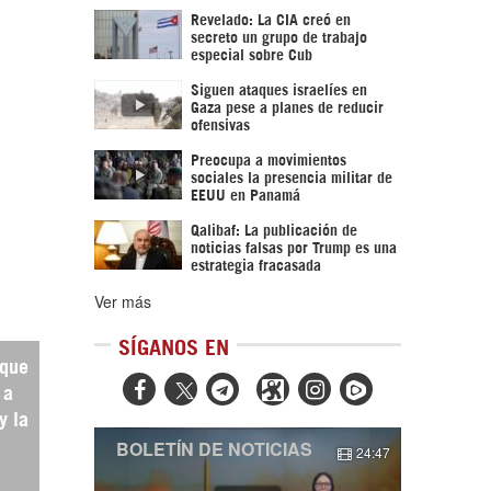
Revelado: La CIA creó en
secreto un grupo de trabajo
especial sobre Cub
Siguen ataques israelíes en
Gaza pese a planes de reducir
ofensivas
Preocupa a movimientos
sociales la presencia militar de
EEUU en Panamá
Qalibaf: La publicación de
noticias falsas por Trump es una
estrategia fracasada
Ver más
SÍGANOS EN
 que



 a
y la
BOLETÍN DE NOTICIAS
24:47