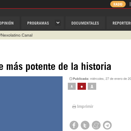
RADIO
OPINIÓN
PROGRAMAS
DOCUMENTALES
REPORTER
/Nexolatino.Canal
@nexo_latino
ino
ispantv
e más potente de la historia
1 79 29 404
miércoles, 27 de enero de 2
Publicada:
v
•
A
A
Imprimir