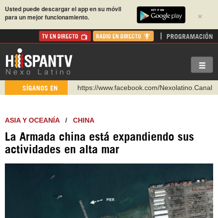
Usted puede descargar el app en su móvil
×
para un mejor funcionamiento.
PROGRAMACIÓN
TV EN DIRECTO
RADIO EN DIRECTO
https://www.facebook.com/Nexolatino.Canal
SÍGANOS EN
https://www.youtube.com/@nexo_latino
http://twitter.com/nexo_latino
ASIA Y OCEANÍA
/
CHINA
https://t.me/hispantvcanal
La Armada china está expandiendo sus
https://urmedium.com/c/hispantv
actividades en alta mar
WhatsApp y Viber: +98 921 79 29 404
Instagram como: hispan_tv