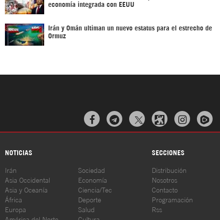
economía integrada con EEUU
Irán y Omán ultiman un nuevo estatus para el estrecho de
Ormuz



NOTICIAS
SECCIONES
Irán
Sociedad
Distribución
Asia Occidental
Economía
Nosotros
Asia y Oceanía
Ciencia/Tec
Contacto
África
Deporte
Programación
Europa
Salud
Rss
América del Norte
Cultura