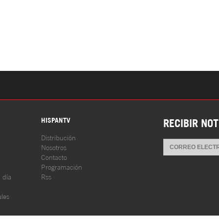
S
HISPANTV
RECIBIR NOT
Distribución
Nosotros
Contacto
Programación
l día
Rss
les