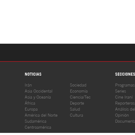
NOTICIAS
SECCIONE
Irán
Sociedad
Programas
Asia Occidental
Economía
Series
Asia y Oceanía
Ciencia/Tec
Cine Iraní
África
Deporte
Reporteros
Europa
Salud
Análisis de
América del Norte
Cultura
Opinión
Sudamérica
Documenta
Centroamérica