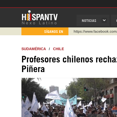
NOTICIAS
https://www.facebook.com
SÍGANOS EN
https://www.youtube.com/
http://twitter.com/nexo_lat
SUDAMÉRICA
/
CHILE
https://t.me/hispantvcanal
Profesores chilenos recha
https://urmedium.com/c/h
Piñera
WhatsApp y Viber: +98 92
Instagram como: hispan_t