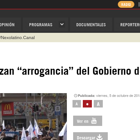
RADIO
OPINIÓN
PROGRAMAS
DOCUMENTALES
REPORTER
/Nexolatino.Canal
@nexo_latino
ino
zan “arrogancia” del Gobierno 
ispantv
1 79 29 404
v
viernes, 5 de octubre de 201
Publicada:
•
A
A
Ver en
Descargar