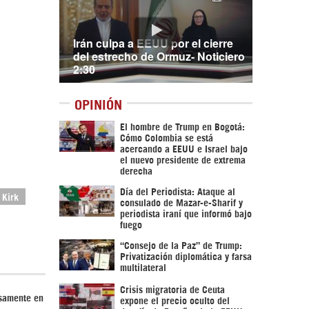
Irán culpa a EEUU por el cierre
del estrecho de Ormuz- Noticiero
2:30
OPINIÓN
El hombre de Trump en Bogotá:
Cómo Colombia se está
acercando a EEUU e Israel bajo
el nuevo presidente de extrema
derecha
Día del Periodista: Ataque al
 Kirk
consulado de Mazar-e-Sharif y
periodista iraní que informó bajo
fuego
“Consejo de la Paz” de Trump:
Privatización diplomática y farsa
multilateral
Crisis migratoria de Ceuta
nsamente en
expone el precio oculto del