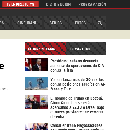
TV EN DIRECTO
DISTRIBUCIÓN
PROGRAMACIÓN
HispanTV
OS
CINE IRANÍ
SERIES
FOTOS
ÚLTIMAS NOTICIAS
LO MÁS LEÍDO
Presidente cubano denuncia
de
aumento de operaciones de CIA
contra la isla
Yemen lanza más de 20 misiles
contra posiciones saudíes en Al-
8 0:10
Moca y Taiz
El hombre de Trump en Bogotá:
Cómo Colombia se está
acercando a EEUU e Israel bajo
el nuevo presidente de extrema
derecha
Canciller iraní: Negociaciones
con Omán sobre Ormuz están en