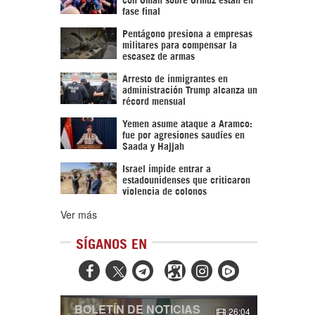
fase final
Pentágono presiona a empresas
militares para compensar la
escasez de armas
Arresto de inmigrantes en
administración Trump alcanza un
récord mensual
Yemen asume ataque a Aramco:
fue por agresiones saudíes en
Saada y Hajjah
Israel impide entrar a
estadounidenses que criticaron
violencia de colonos
Ver más
SÍGANOS EN



BOLETÍN DE NOTICIAS
26:04