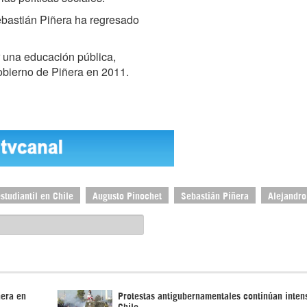
ebastián Piñera ha regresado
r una educación pública,
Gobierno de Piñera en 2011.
studiantil en Chile
Augusto Pinochet
Sebastián Piñera
Alejandro
ñera en
Protestas antigubernamentales continúan inte
Chile