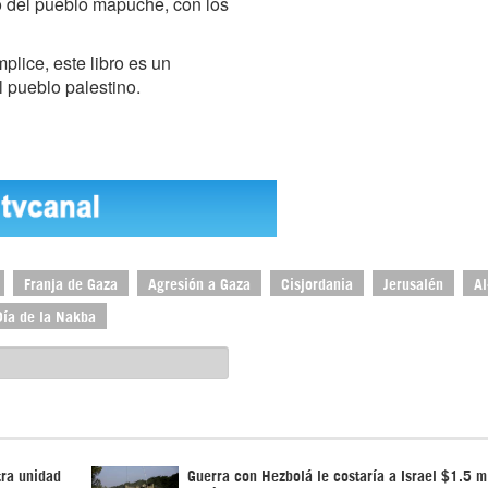
o del pueblo mapuche, con los
plice, este libro es un
l pueblo palestino.
Franja de Gaza
Agresión a Gaza
Cisjordania
Jerusalén
Al
Día de la Nakba
tra unidad
Guerra con Hezbolá le costaría a Israel $1.5 m