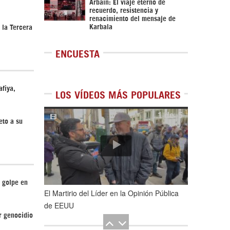
Arbaín: El viaje eterno de
recuerdo, resistencia y
renacimiento del mensaje de
Karbala
 la Tercera
ENCUESTA
afiya,
LOS VÍDEOS MÁS POPULARES
1
de
5
eto a su
 golpe en
El Martirio del Líder en la Opinión Pública
de EEUU
r genocidio