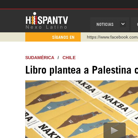
NOTICIAS
https://www.facebook.com
SÍGANOS EN
https://www.youtube.com/
http://twitter.com/nexo_lat
SUDAMÉRICA
/
CHILE
https://t.me/hispantvcanal
Libro plantea a Palestina
https://urmedium.com/c/h
WhatsApp y Viber: +98 92
Instagram como: hispan_t