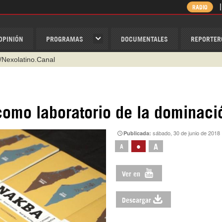
RADIO
OPINIÓN
PROGRAMAS
DOCUMENTALES
REPORTER
/Nexolatino.Canal
@nexo_latino
ino
 como laboratorio de la dominaci
ispantv
sábado, 30 de junio de 2018
Publicada:
1 79 29 404
•
A
A
v
Ver en
Descargar