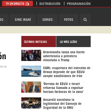
TV EN DIRECTO
DISTRIBUCIÓN
PROGRAMACIÓN
HispanTV
OS
CINE IRANÍ
SERIES
FOTOS
ÚLTIMAS NOTICIAS
LO MÁS LEÍDO
Groenlandia lanza una fuerte
ón
advertencia a petrolera
vinculada a Trump
 10:14
CGRI: reapertura del estrecho de
Ormuz depende de que EEUU
acepte condiciones de Irán
‘Derrota de EEUU e Israel
refuerza llamado a expulsar
fuerzas foráneas de la zona’
Ansarolá cuestiona la
legitimidad del Consejo de
Seguridad de la ONU