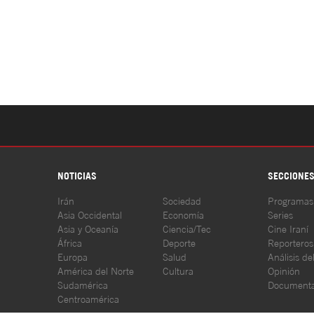
NOTICIAS
SECCIONE
Irán
Sociedad
Programas
Asia Occidental
Economía
Series
Asia y Oceanía
Ciencia/Tec
Cine Iraní
África
Deporte
Reporteros
Europa
Salud
Análisis de
América del Norte
Cultura
Opinión
Sudamérica
Documenta
Centroamérica