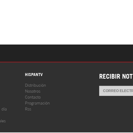
S
HISPANTV
RECIBIR NOT
Distribución
Nosotros
Contacto
Programación
l día
Rss
les