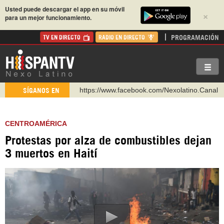
Usted puede descargar el app en su móvil
×
para un mejor funcionamiento.
PROGRAMACIÓN
TV EN DIRECTO
RADIO EN DIRECTO
https://www.facebook.com/Nexolatino.Canal
SÍGANOS EN
https://www.youtube.com/@nexo_latino
http://twitter.com/nexo_latino
CENTROAMÉRICA
https://t.me/hispantvcanal
Protestas por alza de combustibles dejan
https://urmedium.com/c/hispantv
3 muertos en Haití
WhatsApp y Viber: +98 921 79 29 404
Instagram como: hispan_tv