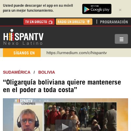
Usted puede descargar el app en su móvil
×
para un mejor funcionamiento.
PROGRAMACIÓN
TV EN DIRECTO
RADIO EN DIRECTO
https://urmedium.com/c/hispantv
SÍGANOS EN
WhatsApp y Viber: +98 921 79 29 404
Instagram como: hispan_tv
SUDAMÉRICA
/
BOLIVIA
https://www.facebook.com/Nexolatino.Canal
“Oligarquía boliviana quiere mantenerse
https://www.youtube.com/@nexo_latino
en el poder a toda costa”
http://twitter.com/nexo_latino
https://t.me/hispantvcanal