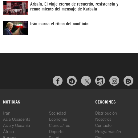
Arbaín: El viaje eterno de recuerdo, resistencia y
renacimiento del mensaje de Karbala
Irán marca el ritmo del conflicto



NOTICIAS
SECCIONES
Irán
Sociedad
Distribución
Asia Occidental
Economía
Nosotros
Asia y Oceanía
Ciencia/Tec
Contacto
África
Deporte
Programación
Europa
Salud
Rss