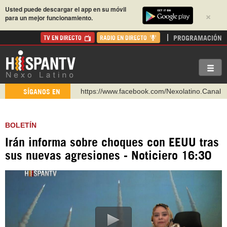
Usted puede descargar el app en su móvil
×
para un mejor funcionamiento.
PROGRAMACIÓN
TV EN DIRECTO
RADIO EN DIRECTO
https://www.facebook.com/Nexolatino.Canal
SÍGANOS EN
https://www.youtube.com/@nexo_latino
http://twitter.com/nexo_latino
BOLETÍN
https://t.me/hispantvcanal
Irán informa sobre choques con EEUU tras
https://urmedium.com/c/hispantv
sus nuevas agresiones - Noticiero 16:30
WhatsApp y Viber: +98 921 79 29 404
Instagram como: hispan_tv