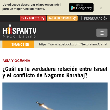
Usted puede descargar el app en su móvil
×
para un mejor funcionamiento.
PROGRAMACIÓN
TV EN DIRECTO
RADIO EN DIRECTO
https://www.facebook.com/Nexolatino.Canal
SÍGANOS EN
https://www.youtube.com/@nexo_latino
http://twitter.com/nexo_latino
ASIA Y OCEANÍA
https://t.me/hispantvcanal
¿Cuál es la verdadera relación entre Israel
https://urmedium.com/c/hispantv
y el conflicto de Nagorno Karabaj?
WhatsApp y Viber: +98 921 79 29 404
Instagram como: hispan_tv