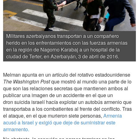
Militares azerbaiyanos transportan a un compañero
herido en los enfrentamientos con las fuerzas armenias
en la región de Nagorno Karabaj a un hospital de la
ciudad de Terter, en Azerbaiyán, 3 de abril de 2016.
Melman apunta en un artículo del rotativo estadounidense
The Washington Post
que mostró al mundo una parte de lo
que son las relaciones secretas que mantienen ambos al
publicar una imagen de un accidente en el que un
dron suicida israelí hacía explotar un autobús armenio que
transportaba a los combatientes al frente del conflicto. Tras
el ataque, en el que murieron siete personas,
Armenia
acusó a Israel y exigió que deje de suministrar este
armamento.