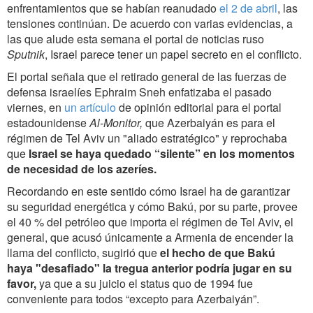
enfrentamientos que se habían reanudado
el 2 de abril
, las
tensiones continúan. De acuerdo con varias evidencias, a
las que alude esta semana el portal de noticias ruso
Sputnik
, Israel parece tener un papel secreto en el conflicto.
El portal señala que el retirado general de las fuerzas de
defensa israelíes Ephraim Sneh enfatizaba el pasado
viernes, en
un artículo
de opinión editorial para el portal
estadounidense
Al-Monitor,
que Azerbaiyán es para el
régimen de Tel Aviv un "aliado estratégico" y reprochaba
que
Israel se haya quedado “silente” en los momentos
de necesidad de los azeríes.
Recordando en este sentido cómo Israel ha de garantizar
su seguridad energética y cómo Bakú, por su parte, provee
el 40 % del petróleo que importa el régimen de Tel Aviv, el
general, que acusó únicamente a Armenia de encender la
llama del conflicto, sugirió que
el hecho de que Bakú
haya "desafiado" la tregua anterior podría jugar en su
favor,
ya que a su juicio el status quo de 1994 fue
conveniente para todos “excepto para Azerbaiyán”.