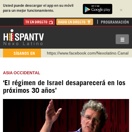
Usted puede descargar el app en su móvil
×
para un mejor funcionamiento.
PROGRAMACIÓN
TV EN DIRECTO
RADIO EN DIRECTO
https://www.facebook.com/Nexolatino.Canal
https://www.youtube.com/@nexo_latino
SÍGANOS EN
http://twitter.com/nexo_latino
https://t.me/hispantvcanal
ASIA OCCIDENTAL
https://urmedium.com/c/hispantv
‘El régimen de Israel desaparecerá en los
WhatsApp y Viber: +98 921 79 29 404
próximos 30 años’
Instagram como: hispan_tv