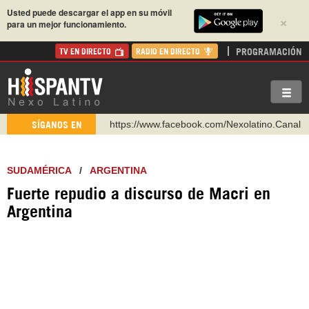
Usted puede descargar el app en su móvil
×
para un mejor funcionamiento.
PROGRAMACIÓN
TV EN DIRECTO
RADIO EN DIRECTO
https://www.facebook.com/Nexolatino.Canal
SÍGANOS EN
https://www.youtube.com/@nexo_latino
http://twitter.com/nexo_latino
SUDAMÉRICA
/
ARGENTINA
https://t.me/hispantvcanal
Fuerte repudio a discurso de Macri en
https://urmedium.com/c/hispantv
Argentina
WhatsApp y Viber: +98 921 79 29 404
Instagram como: hispan_tv