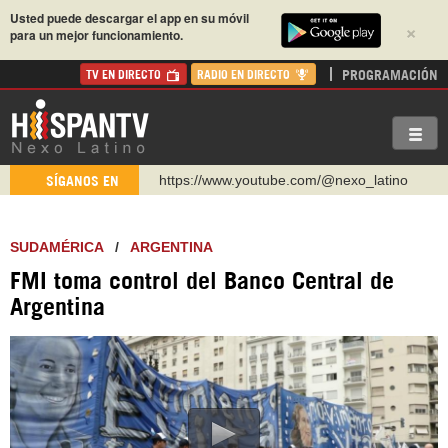
Usted puede descargar el app en su móvil
×
para un mejor funcionamiento.
PROGRAMACIÓN
TV EN DIRECTO
RADIO EN DIRECTO
https://www.youtube.com/@nexo_latino
SÍGANOS EN
http://twitter.com/nexo_latino
https://t.me/hispantvcanal
SUDAMÉRICA
/
ARGENTINA
https://urmedium.com/c/hispantv
FMI toma control del Banco Central de
WhatsApp y Viber: +98 921 79 29 404
Argentina
Instagram como: hispan_tv
https://www.facebook.com/Nexolatino.Canal