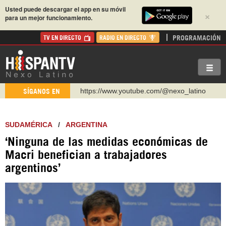
Usted puede descargar el app en su móvil
×
para un mejor funcionamiento.
PROGRAMACIÓN
TV EN DIRECTO
RADIO EN DIRECTO
https://www.youtube.com/@nexo_latino
SÍGANOS EN
http://twitter.com/nexo_latino
https://t.me/hispantvcanal
SUDAMÉRICA
/
ARGENTINA
https://urmedium.com/c/hispantv
‘Ninguna de las medidas económicas de
WhatsApp y Viber: +98 921 79 29 404
Macri benefician a trabajadores
Instagram como: hispan_tv
argentinos’
https://www.facebook.com/Nexolatino.Canal