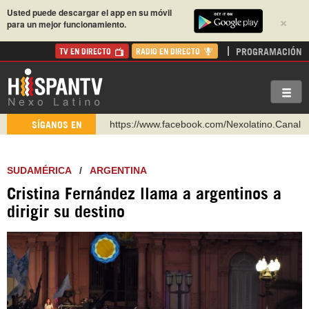
Usted puede descargar el app en su móvil
×
para un mejor funcionamiento.
PROGRAMACIÓN
TV EN DIRECTO
RADIO EN DIRECTO
https://www.facebook.com/Nexolatino.Canal
https://www.youtube.com/@nexo_latino
SÍGANOS EN
http://twitter.com/nexo_latino
https://t.me/hispantvcanal
SUDAMÉRICA
/
ARGENTINA
https://urmedium.com/c/hispantv
Cristina Fernández llama a argentinos a
WhatsApp y Viber: +98 921 79 29 404
dirigir su destino
Instagram como: hispan_tv