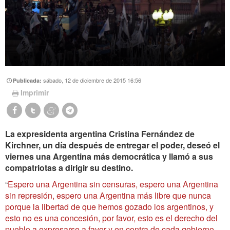
sábado, 12 de diciembre de 2015 16:56
Publicada:
Imprimir
La expresidenta argentina Cristina Fernández de
Kirchner, un día después de entregar el poder, deseó el
viernes una Argentina más democrática y llamó a sus
compatriotas a dirigir su destino.
“
Espero una Argentina sin censuras, espero una Argentina
sin represión, espero una Argentina más libre que nunca
porque la libertad de que hemos gozado los argentinos, y
esto no es una concesión, por favor, esto es el derecho del
pueblo a expresarse a favor y en contra de cada gobierno,