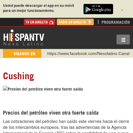
Usted puede descargar el app en su móvil
×
para un mejor funcionamiento.
PROGRAMACIÓN
TV EN DIRECTO
RADIO EN DIRECTO
https://www.facebook.com/Nexolatino.Canal
SÍGANOS EN
https://www.youtube.com/@nexo_latino
http://twitter.com/nexo_latino
Cushing
https://t.me/hispantvcanal
https://urmedium.com/c/hispantv
WhatsApp y Viber: +98 921 79 29 404
Instagram como: hispan_tv
Precios del petróleo viven otra fuerte caída
Las cotizaciones del petróleo han caído este viernes hacia el cierre
de los intercambios europeos, tras las advertencias de la Agencia