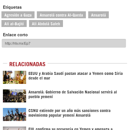
Etiquetas
Agresión a Gaza
Ansarolá contra Al-Qaeda
Ansarolá
Ali al-Bajiti
Ali Abdulá Saleh
Enlace corto
RELACIONADAS
EEUU y Arabia Saudí pactan atacar a Yemen como Siria
desde el mar
Ansarolá: Gobierno de Salvación Nacional servirá al
pueblo yemení
CSNU extiende por un año más sanciones contra
movimiento popular yemení Ansarolá
EIIL confirma su presencia en Yemen y amenaza a