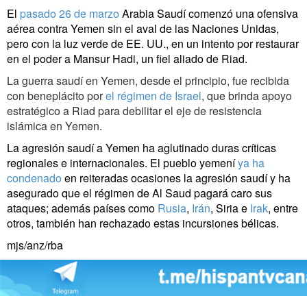
El
pasado 26 de marzo
Arabia Saudí comenzó una ofensiva
aérea contra Yemen sin el aval de las Naciones Unidas,
pero con la luz verde de EE. UU., en un intento por restaurar
en el poder a Mansur Hadi, un fiel aliado de Riad.
La guerra saudí en Yemen, desde el principio, fue recibida
con beneplácito por
el régimen de Israel
, que brinda apoyo
estratégico a Riad para debilitar el eje de resistencia
islámica en Yemen.
La agresión saudí a Yemen ha aglutinado duras críticas
regionales e internacionales. El pueblo yemení
ya ha
condenado
en reiteradas ocasiones la agresión saudí y ha
asegurado que el régimen de Al Saud pagará caro sus
ataques; además países como
Rusia
,
Irán
, Siria e
Irak
, entre
otros, también han rechazado estas incursiones bélicas.
mjs/anz/rba