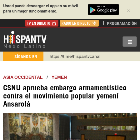
Usted puede descargar el app en su móvil
×
para un mejor funcionamiento.
PROGRAMACIÓN
TV EN DIRECTO
RADIO EN DIRECTO
https://t.me/hispantvcanal
SÍGANOS EN
https://urmedium.com/c/hispantv
WhatsApp y Viber: +98 921 79 29 404
ASIA OCCIDENTAL
/
YEMEN
Instagram como: hispan_tv
CSNU aprueba embargo armamentístico
https://www.facebook.com/Nexolatino.Canal
contra el movimiento popular yemení
https://www.youtube.com/@nexo_latino
Ansarolá
http://twitter.com/nexo_latino