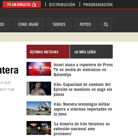
TV EN DIRECTO
DISTRIBUCIÓN
PROGRAMACIÓN
HispanTV
OS
CINE IRANÍ
SERIES
FOTOS
ÚLTIMAS NOTICIAS
LO MÁS LEÍDO
Israel ataca a reportero de Press
ntera
TV en medio de violencias en
Qalandiya
017 5:27
Irán: Capacidad de combate del
2017 7:06
Ejército se mantiene en auge sin
pausa
Irán: Nuestra tecnología militar
supera a sistemas importados en
la zona
‘La historia de Irán fortalece su
cohesión nacional ante
presiones’