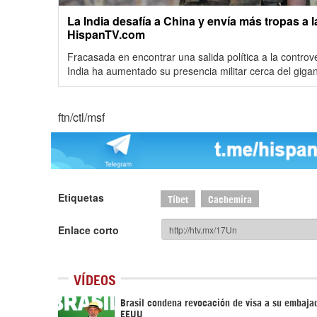
La India desafía a China y envía más tropas a l
HispanTV.com
Fracasada en encontrar una salida política a la controv
India ha aumentado su presencia militar cerca del gigan
ftn/ctl/msf
Etiquetas
Tíbet
Cachemira
Enlace corto
VÍDEOS
Brasil condena revocación de visa a su embaja
EEUU