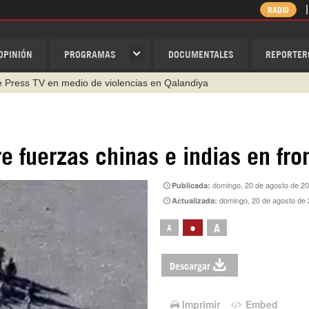
RADIO
OPINIÓN
PROGRAMAS
DOCUMENTALES
REPORTER
de Press TV en medio de violencias en Qalandiya
e fuerzas chinas e indias en fro
domingo, 20 de agosto de 2
Publicada:
domingo, 20 de agosto de 
Actualizada:
•
A
A
Descargar
Imprimir
Embed