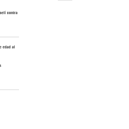
aelí contra
El Hombre eterno | Parte 2
e edad al
s
CGRI de Irán asesta duros golpes a EEUU
con ataque simultáneo en Asia Occidental |
Detrás de la Razón