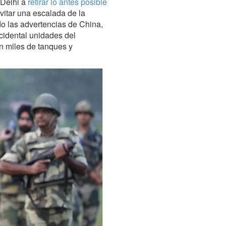
 Delhi a
retirar lo antes posible
evitar una escalada de la
do las advertencias de China,
cidental unidades del
n miles de tanques y