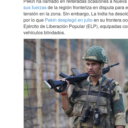
Pekín ha llamado en reiteradas ocasiones a Nueva
sus fuerzas
de la región fronteriza en disputa para 
tensión en la zona. Sin embargo, La India ha desoí
por lo que
Pekín desplegó en julio
en su frontera oc
Ejército de Liberación Popular (ELP), equipadas co
vehículos blindados.