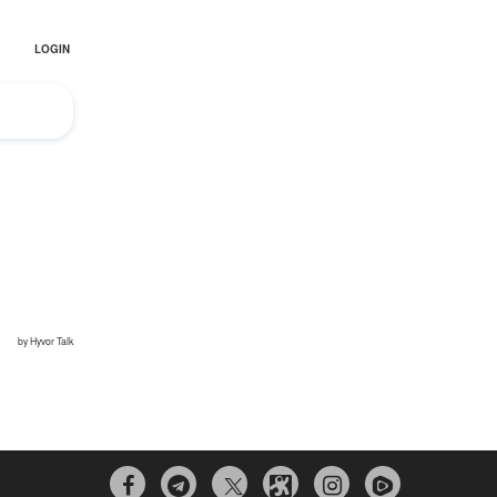
Irán pide “tolerancia cero” ante ataques
contra instalaciones nucleares | Detrás de
la Razón
“Cobarde crimen de guerra”: Irán denuncia
ataque de EEUU a su hospital infantil |
Detrás de la Razón


