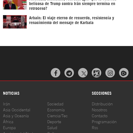
belicosa de Trump contra Irán siempre termina en
retroceso?
Arbaín: El viaje eterno de recuerdo, resistencia y
renacimiento del mensaje de Karbala



NOTICIAS
SECCIONES
Irán
Sociedad
Distribución
Asia Occidental
Economía
Nosotros
Asia y Oceanía
Ciencia/Tec
Contacto
África
Deporte
Programación
Europa
Salud
Rss