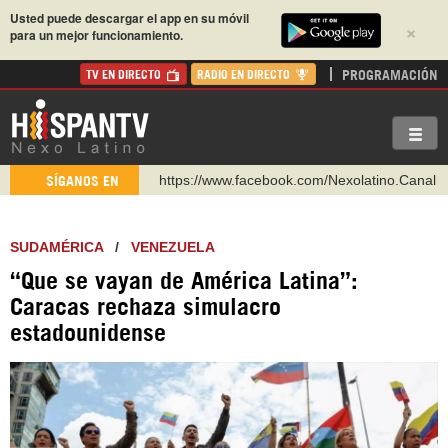
Usted puede descargar el app en su móvil
×
para un mejor funcionamiento.
PROGRAMACIÓN
TV EN DIRECTO
RADIO EN DIRECTO
https://www.youtube.com/@nexo_latino
SÍGANOS EN
http://twitter.com/nexo_latino
https://t.me/hispantvcanal
SUDAMÉRICA
/
VENEZUELA
https://urmedium.com/c/hispantv
“Que se vayan de América Latina”:
WhatsApp y Viber: +98 921 79 29 404
Caracas rechaza simulacro
Instagram como: hispan_tv
estadounidense
https://www.facebook.com/Nexolatino.Canal