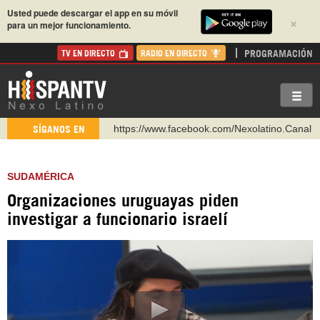
Usted puede descargar el app en su móvil
×
para un mejor funcionamiento.
PROGRAMACIÓN
TV EN DIRECTO
RADIO EN DIRECTO
https://www.facebook.com/Nexolatino.Canal
SÍGANOS EN
https://www.youtube.com/@nexo_latino
http://twitter.com/nexo_latino
SUDAMÉRICA
https://t.me/hispantvcanal
Organizaciones uruguayas piden
https://urmedium.com/c/hispantv
investigar a funcionario israelí
WhatsApp y Viber: +98 921 79 29 404
Instagram como: hispan_tv