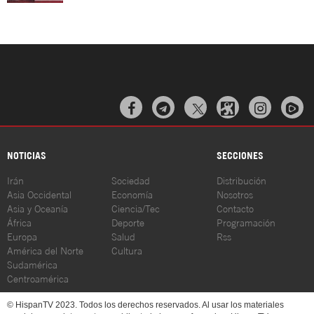



NOTICIAS
SECCIONES
Irán
Sociedad
Distribución
Asia Occidental
Economía
Nosotros
Asia y Oceanía
Ciencia/Tec
Contacto
África
Deporte
Programación
Europa
Salud
Rss
América del Norte
Cultura
Sudamérica
Centroamérica
© HispanTV 2023. Todos los derechos reservados. Al usar los materiales