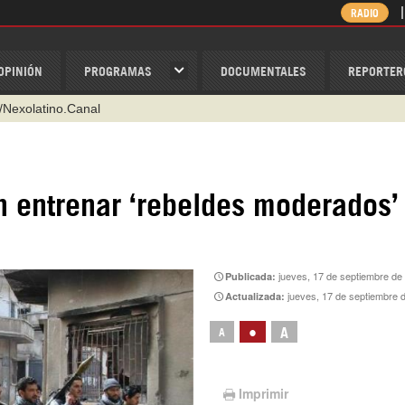
RADIO
OPINIÓN
PROGRAMAS
DOCUMENTALES
REPORTER
/Nexolatino.Canal
@nexo_latino
ino
n entrenar ‘rebeldes moderados’
ispantv
1 79 29 404
v
jueves, 17 de septiembre de
Publicada:
jueves, 17 de septiembre 
Actualizada:
•
A
A
Imprimir