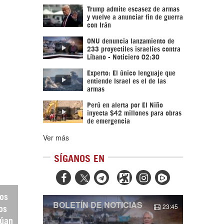
Trump admite escasez de armas
y vuelve a anunciar fin de guerra
con Irán
ONU denuncia lanzamiento de
233 proyectiles israelíes contra
Líbano - Noticiero 02:30
Experto: El único lenguaje que
entiende Israel es el de las
armas
Perú en alerta por El Niño
inyecta $42 millones para obras
de emergencia
Ver más
SÍGANOS EN



los
BOLETÍN DE NOTICIAS
23:45
os
núan