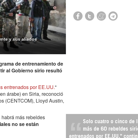
ente y sus aliados
ograma de entrenamiento de
 al Gobierno sirio resultó
ios entrenados por EE.UU.
"
 en árabe) en Siria, reconoció
dos (CENTCOM), Lloyd Austin,
as habrá más rebeldes
Solo cuatro o cinco de 
ciales no se están
más de 60 rebeldes siri
entrenados por EE.UU." conti