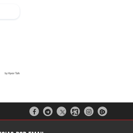


