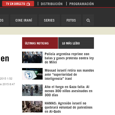
TV EN DIRECTO
DISTRIBUCIÓN
PROGRAMACIÓN
HispanTV
OS
CINE IRANÍ
SERIES
FOTOS
ÚLTIMAS NOTICIAS
LO MÁS LEÍDO
Policía argentina reprime con
 en
balas y gases protesta contra ley
de Milei
Mossad israelí retira sus mandos
ante “superioridad de
 2015 1:52
inteligencia” iraní
de 2015 8:47
Alto el fuego en Gaza falla: Al
menos 300 niños asesinados en
300 días
HAMAS: Agresión israelí no
quebrará voluntad de palestinos
en Al-Quds