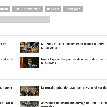
Austin
Christine Wormuth
Centcom
Pentágono
as de
Millones de musulmanes en el mundo celebran 
Eid al-Adha
a al norte
Irán y España abogan por desarrollo de relacio
bilaterales
 suroeste
La extraña prisa de Israel por devorar el sur de
a en Siria
Asesinado un destacado clérigo chií en Damas
explosión