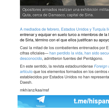
Opositores armados realizan una exhibición mili
Quta, cerca de Damasco, capital de Siria.
A mediados de febrero, Estados Unidos y Turquía l
entrenar y equipar en suelo turco a miembros de l
de Siria, término con el que ellos justifican su apoyo
Casi la mitad de los combatientes entrenados por
cifras oficiales—
han perdido la vida, han sido sec
desconocido
, admitieron fuentes del Pentágono.
En este sentido, la revista estadounidense
Foreign 
artículo
que los elementos formados en los centros
establecidos por Estados Unidos no han represen
Daesh.
mkh/anz/kaa/msf