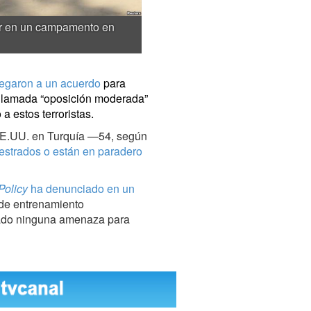
tar en un campamento en
legaron a un acuerdo
para
a llamada “oposición moderada”
 a estos terroristas.
 EE.UU. en Turquía —54, según
uestrados o están en paradero
Policy
ha denunciado en un
 de entrenamiento
tado ninguna amenaza para