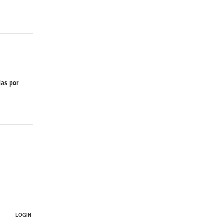
Irán pide “tolerancia cero” ante ataques
contra instalaciones nucleares | Detrás de
la Razón
das por
¿Cómo será el Golfo Pérsico sin EEUU?