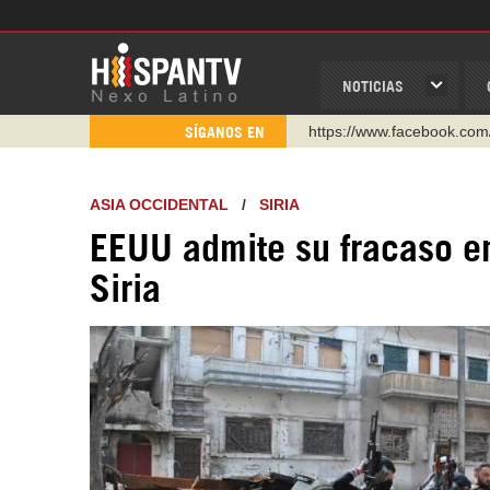
NOTICIAS
https://www.facebook.com
SÍGANOS EN
https://www.youtube.com/
http://twitter.com/nexo_lat
ASIA OCCIDENTAL
/
SIRIA
https://t.me/hispantvcanal
EEUU admite su fracaso e
https://urmedium.com/c/h
Siria
WhatsApp y Viber: +98 92
Instagram como: hispan_t