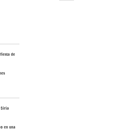
El Hombre eterno | Parte 2
fiesta de
nes
CGRI de Irán asesta duros golpes a EEUU
con ataque simultáneo en Asia Occidental |
Detrás de la Razón
 Siria
co en una