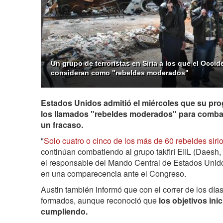
Un grupo de terroristas en Siria a los que el Occid
consideran como "rebeldes moderados"
Estados Unidos admitió el miércoles que su pr
los llamados "rebeldes moderados" para combatir
un fracaso.
"
Solo cuatro o cinco de los más de 60 rebeldes sir
continúan combatiendo al grupo takfirí EIIL (Daesh,
el responsable del Mando Central de Estados Uni
en una comparecencia ante el Congreso.
Austin también informó que con el correr de los dí
formados, aunque reconoció que
los objetivos ini
cumpliendo.