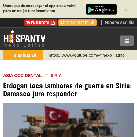
Usted puede descargar el app en su móvil
×
para un mejor funcionamiento.
PROGRAMACIÓN
TV EN DIRECTO
RADIO EN DIRECTO
https://www.youtube.com/@nexo_latino
SÍGANOS EN
http://twitter.com/nexo_latino
https://t.me/hispantvcanal
ASIA OCCIDENTAL
/
SIRIA
https://urmedium.com/c/hispantv
Erdogan toca tambores de guerra en Siria;
WhatsApp y Viber: +98 921 79 29 404
Damasco jura responder
Instagram como: hispan_tv
https://www.facebook.com/Nexolatino.Canal