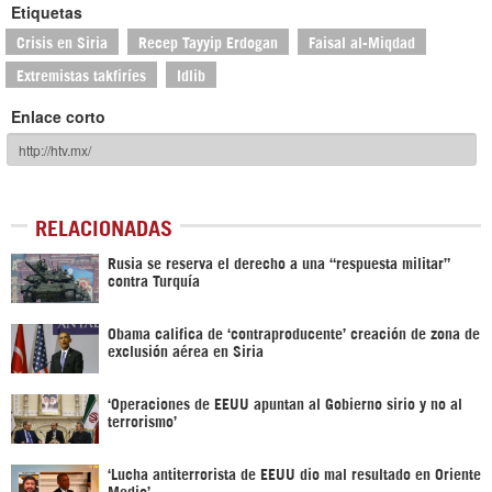
Etiquetas
Crisis en Siria
Recep Tayyip Erdogan
Faisal al-Miqdad
Extremistas takfiríes
Idlib
Enlace corto
RELACIONADAS
Rusia se reserva el derecho a una “respuesta militar”
contra Turquía
Obama califica de ‘contraproducente’ creación de zona de
exclusión aérea en Siria
‘Operaciones de EEUU apuntan al Gobierno sirio y no al
terrorismo’
‘Lucha antiterrorista de EEUU dio mal resultado en Oriente
Medio’