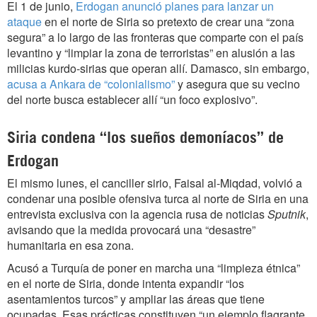
El 1 de junio,
Erdogan anunció planes para lanzar un
ataque
en el norte de Siria so pretexto de crear una “zona
segura” a lo largo de las fronteras que comparte con el país
levantino y “limpiar la zona de terroristas” en alusión a las
milicias kurdo-sirias que operan allí. Damasco, sin embargo,
acusa a Ankara de “colonialismo”
y asegura que su vecino
del norte busca establecer allí “un foco explosivo”.
Siria condena “los
sueños demoníacos” de
Erdogan
El mismo lunes, el canciller sirio, Faisal al-Miqdad, volvió a
condenar una posible ofensiva turca al norte de Siria en una
entrevista exclusiva con la agencia rusa de noticias
Sputnik
,
avisando que la medida provocará una “desastre”
humanitaria en esa zona.
Acusó a Turquía de poner en marcha una “limpieza étnica”
en el norte de Siria, donde intenta expandir “los
asentamientos turcos” y ampliar las áreas que tiene
ocupadas. Esas prácticas constituyen “un ejemplo flagrante