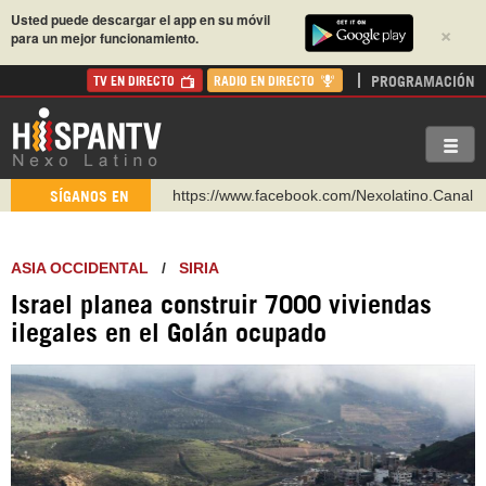
Usted puede descargar el app en su móvil
×
para un mejor funcionamiento.
PROGRAMACIÓN
TV EN DIRECTO
RADIO EN DIRECTO
https://www.facebook.com/Nexolatino.Canal
SÍGANOS EN
https://www.youtube.com/@nexo_latino
http://twitter.com/nexo_latino
ASIA OCCIDENTAL
/
SIRIA
https://t.me/hispantvcanal
Israel planea construir 7000 viviendas
https://urmedium.com/c/hispantv
ilegales en el Golán ocupado
WhatsApp y Viber: +98 921 79 29 404
Instagram como: hispan_tv