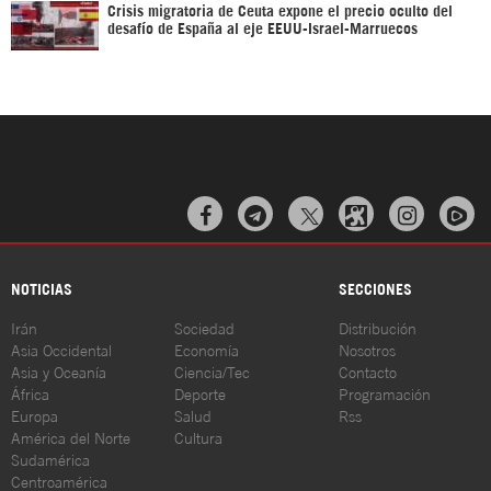
Crisis migratoria de Ceuta expone el precio oculto del
desafío de España al eje EEUU-Israel-Marruecos



NOTICIAS
SECCIONES
Irán
Sociedad
Distribución
Asia Occidental
Economía
Nosotros
Asia y Oceanía
Ciencia/Tec
Contacto
África
Deporte
Programación
Europa
Salud
Rss
América del Norte
Cultura
Sudamérica
Centroamérica