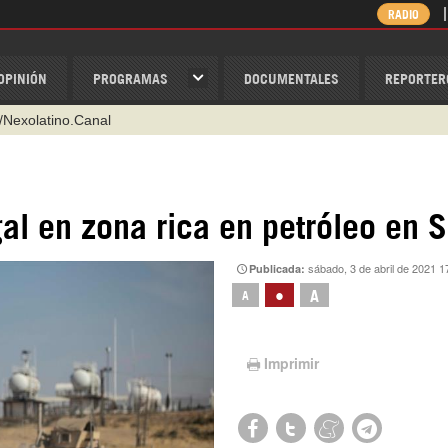
RADIO
OPINIÓN
PROGRAMAS
DOCUMENTALES
REPORTER
/Nexolatino.Canal
@nexo_latino
ino
gal en zona rica en petróleo en S
ispantv
sábado, 3 de abril de 2021 1
Publicada:
1 79 29 404
•
A
A
v
Imprimir