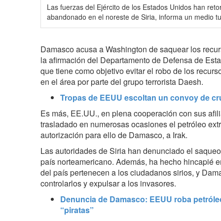
Las fuerzas del Ejército de los Estados Unidos han re
abandonado en el noreste de Siria, informa un medio tu
Damasco acusa a Washington de saquear los recurs
la afirmación de
l Departamento de Defensa de
Esta
que tiene como objetivo evitar el robo de los recur
en el área por parte del grupo terrorista Daesh.
Tropas de EEUU escoltan un convoy de cru
Es más, EE.UU., en plena cooperación con sus afil
trasladado en numerosas ocasiones el petróleo extra
autorización para ello de Damasco, a Irak.
Las autoridades de Siria han denunciado el saqueo 
país norteamericano. Además, ha hecho hincapié e
del país pertenecen a los ciudadanos sirios, y Dama
controlarlos y expulsar a los invasores.
Denuncia de Damasco: EEUU roba petróleo s
“piratas”