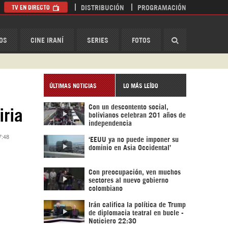
TV EN DIRECTO
DISTRIBUCIÓN
PROGRAMACIÓN
HispanTV
OS
CINE IRANÍ
SERIES
FOTOS
ÚLTIMAS NOTICIAS
LO MÁS LEÍDO
Con un descontento social,
iria
bolivianos celebran 201 años de
independencia
7:48
‘EEUU ya no puede imponer su
dominio en Asia Occidental’
Con preocupación, ven muchos
sectores al nuevo gobierno
colombiano
Irán califica la política de Trump
de diplomacia teatral en bucle -
Noticiero 22:30