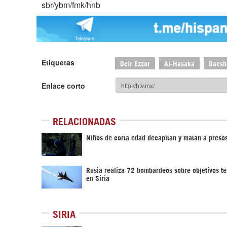
sbr/ybm/fmk/hnb
Etiquetas
Deir Ezzor
Al-Hasaka
Daesh
Enlace corto
RELACIONADAS
Niños de corta edad decapitan y matan a preso
Rusia realiza 72 bombardeos sobre objetivos te
en Siria
SIRIA