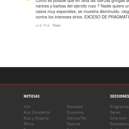
NOTICIAS
SECCIONE
Irán
Sociedad
Programas
Asia Occidental
Economía
Series
Asia y Oceanía
Ciencia/Tec
Cine Iraní
África
Deporte
Reporteros