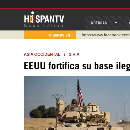
NOTICIAS
https://www.facebook.com
SÍGANOS EN
https://www.youtube.com/
http://twitter.com/nexo_lat
ASIA OCCIDENTAL
/
SIRIA
https://t.me/hispantvcanal
EEUU fortifica su base ile
https://urmedium.com/c/h
WhatsApp y Viber: +98 92
Instagram como: hispan_t