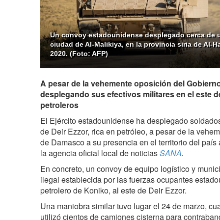
Un convoy estadounidense desplegado cerca de u
ciudad de Al-Malikiya, en la provincia siria de Al-
2020. (Foto: AFP)
A pesar de la vehemente oposición del Gobiern
desplegando sus efectivos militares en el este de
petroleros
El Ejército estadounidense ha desplegado soldados e
de Deir Ezzor, rica en petróleo, a pesar de la vehe
de Damasco a su presencia en el territorio del país 
la agencia oficial local de noticias
SANA
.
En concreto, un convoy de equipo logístico y muni
ilegal establecida por las fuerzas ocupantes esta
petrolero de Koniko, al este de Deir Ezzor.
Una maniobra similar tuvo lugar el 24 de marzo, cu
utilizó cientos de camiones cisterna para contraban