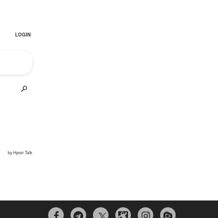


