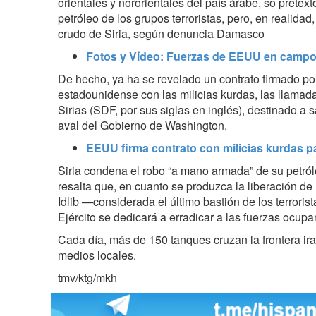
orientales y nororientales del país árabe, so pretext
petróleo de los grupos terroristas, pero, en realidad
crudo de Siria, según denuncia Damasco
Fotos y Vídeo: Fuerzas de EEUU en campos 
De hecho, ya ha se revelado un contrato firmado po
estadounidense con las milicias kurdas,
las llamad
Sirias (SDF, por sus siglas en inglés),
destinado a sa
aval del Gobierno de Washington.
EEUU firma contrato con milicias kurdas pa
Siria condena el robo “a mano armada” de su petról
resalta que, en cuanto se produzca la liberación de 
Idlib —considerada el último bastión de los terroris
Ejército se dedicará a erradicar a las fuerzas ocupa
Cada día, más de 150 tanques cruzan la frontera ira
medios locales.
tmv/ktg/mkh