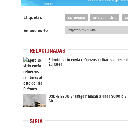
Etiquetas
Al-Hasaka
Crisis en Siria
A
Enlace corto
RELACIONADAS
Ejército sirio envía refuerzos militares al este d
Éufrates
OSDH: EEUU y ‘amigos’ matan a unos 3000 civi
Siria
SIRIA