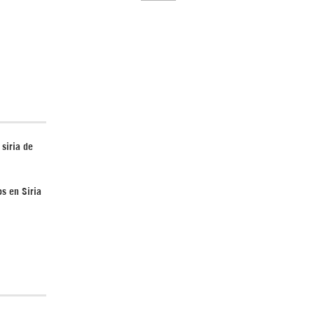
El Hombre eterno | Parte 2
 siria de
os en Siria
CGRI de Irán asesta duros golpes a EEUU
con ataque simultáneo en Asia Occidental |
Detrás de la Razón