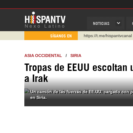
NOTICIAS
https://t.me/hispantvcanal
SÍGANOS EN
https://urmedium.com/c/h
WhatsApp y Viber: +98 92
ASIA OCCIDENTAL
/
SIRIA
Instagram como: hispan_t
Tropas de EEUU escoltan u
https://www.facebook.com
a Irak
https://www.youtube.com/
http://twitter.com/nexo_lat
Un camión de las fuerzas de EE.UU. cargado con p
en Siria.