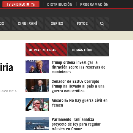
TV EN DIRECTO
DISTRIBUCIÓN
PROGRAMACIÓN
HispanTV
OS
CINE IRANÍ
SERIES
FOTOS
ÚLTIMAS NOTICIAS
LO MÁS LEÍDO
Trump ordena investigar la
iria
filtración sobre las reservas de
municiones
Senador de EEUU: Corrupto
Trump ha llevado al país a una
 2020 10:14
guerra catastrófica
Ansarolá: No hay guerra civil en
Yemen
Parlamento iraní analiza
proyecto de ley para regular
tránsito en Ormuz