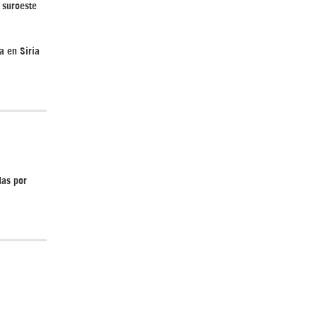
 suroeste
a en Siria
Irán pide “tolerancia cero” ante ataques
contra instalaciones nucleares | Detrás de
la Razón
das por
¿Cómo será el Golfo Pérsico sin EEUU?