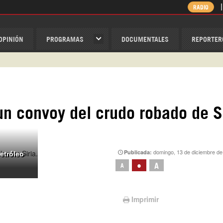
RADIO
OPINIÓN
PROGRAMAS
DOCUMENTALES
REPORTER
ispantv
1 79 29 404
v
n convoy del crudo robado de S
/Nexolatino.Canal
@nexo_latino
ino
domingo, 13 de diciembre de
Publicada:
etróleo
•
A
A
Imprimir