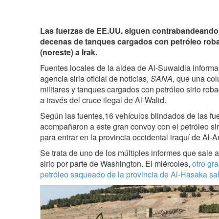
Las fuerzas de EE.UU. siguen contrabandeando el
decenas de tanques cargados con petróleo rob
(noreste) a Irak.
Fuentes locales de la aldea de Al-Suwaidia informa
agencia siria oficial de noticias,
SANA
, que una co
militares y tanques cargados con petróleo sirio roba
a través del cruce ilegal de Al-Walid.
Según las fuentes,16 vehículos blindados de las f
acompañaron a este gran convoy con el petróleo siri
para entrar en la provincia occidental iraquí de Al-A
Se trata de uno de los múltiples informes que sale a
sirio por parte de Washington. El miércoles,
otro gr
petróleo saqueado de la provincia de Al-Hasaka salió