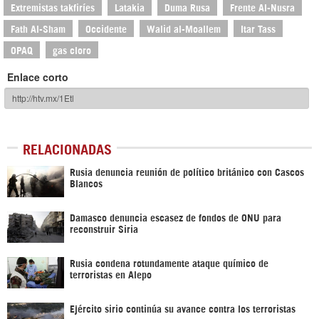
Extremistas takfiríes
Latakia
Duma Rusa
Frente Al-Nusra
Fath Al-Sham
Occidente
Walid al-Moallem
Itar Tass
OPAQ
gas cloro
Enlace corto
RELACIONADAS
Rusia denuncia reunión de político británico con Cascos
Blancos
Damasco denuncia escasez de fondos de ONU para
reconstruir Siria
Rusia condena rotundamente ataque químico de
terroristas en Alepo
Ejército sirio continúa su avance contra los terroristas