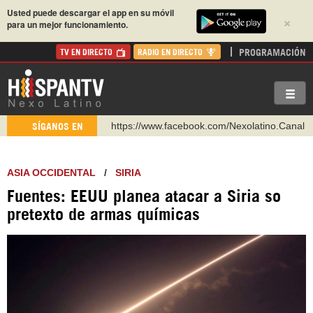
Usted puede descargar el app en su móvil
×
para un mejor funcionamiento.
PROGRAMACIÓN
TV EN DIRECTO
RADIO EN DIRECTO
https://www.facebook.com/Nexolatino.Canal
https://www.youtube.com/@nexo_latino
SÍGANOS EN
http://twitter.com/nexo_latino
https://t.me/hispantvcanal
ASIA OCCIDENTAL
/
SIRIA
https://urmedium.com/c/hispantv
Fuentes: EEUU planea atacar a Siria so
WhatsApp y Viber: +98 921 79 29 404
pretexto de armas químicas
Instagram como: hispan_tv