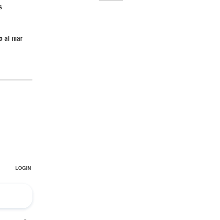
s
o al mar
El Hombre eterno | Parte 2
CGRI de Irán asesta duros golpes a EEUU
con ataque simultáneo en Asia Occidental |
Detrás de la Razón