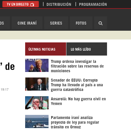
TV EN DIRECTO
DISTRIBUCIÓN
PROGRAMACIÓN
HispanTV
OS
CINE IRANÍ
SERIES
FOTOS
ÚLTIMAS NOTICIAS
LO MÁS LEÍDO
Trump ordena investigar la
” de
filtración sobre las reservas de
municiones
Senador de EEUU: Corrupto
Trump ha llevado al país a una
 19:17
guerra catastrófica
Ansarolá: No hay guerra civil en
Yemen
Parlamento iraní analiza
proyecto de ley para regular
tránsito en Ormuz