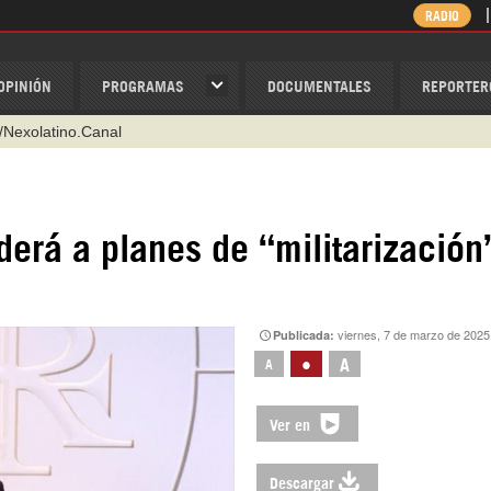
RADIO
OPINIÓN
PROGRAMAS
DOCUMENTALES
REPORTER
/Nexolatino.Canal
@nexo_latino
ino
derá a planes de “militarización
ispantv
1 79 29 404
v
viernes, 7 de marzo de 2025
Publicada:
•
A
A
Ver en
Descargar