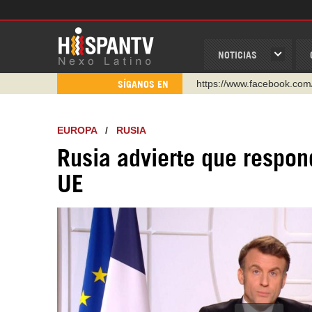
NOTICIAS
https://www.facebook.com
SÍGANOS EN
https://www.youtube.com/
http://twitter.com/nexo_lat
EUROPA
/
RUSIA
https://t.me/hispantvcanal
Rusia advierte que respon
https://urmedium.com/c/h
UE
WhatsApp y Viber: +98 92
Instagram como: hispan_t