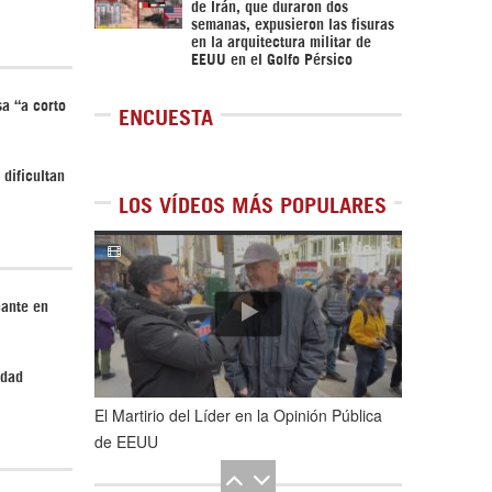
de Irán, que duraron dos
semanas, expusieron las fisuras
en la arquitectura militar de
EEUU en el Golfo Pérsico
sa “a corto
ENCUESTA
 dificultan
LOS VÍDEOS MÁS POPULARES
1
de
5
cante en
edad
El Martirio del Líder en la Opinión Pública
de EEUU