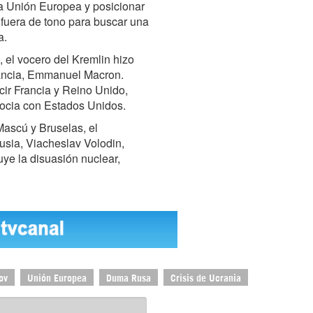
la Unión Europea y posicionar
 fuera de tono para buscar una
a.
, el vocero del Kremlin hizo
Francia, Emmanuel Macron.
cir Francia y Reino Unido,
gocia con Estados Unidos.
Mascú y Bruselas, el
sia, Viacheslav Volodin,
luye la disuasión nuclear,
ov
Unión Europea
Duma Rusa
Crisis de Ucrania