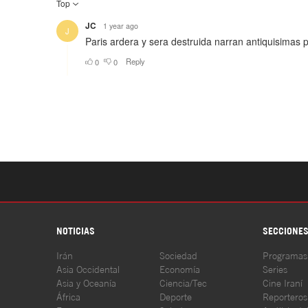
NOTICIAS
SECCIONE
Irán
Sociedad
Programas
Asia Occidental
Economía
Series
Asia y Oceanía
Ciencia/Tec
Cine Iraní
África
Deporte
Reporteros