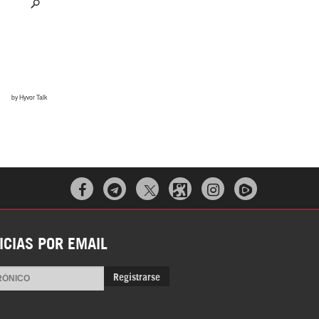
Irán pide “tolerancia cero” ante ataques
contra instalaciones nucleares | Detrás de
la Razón



¿Cómo será el Golfo Pérsico sin EEUU?
ICIAS POR EMAIL
Registrarse