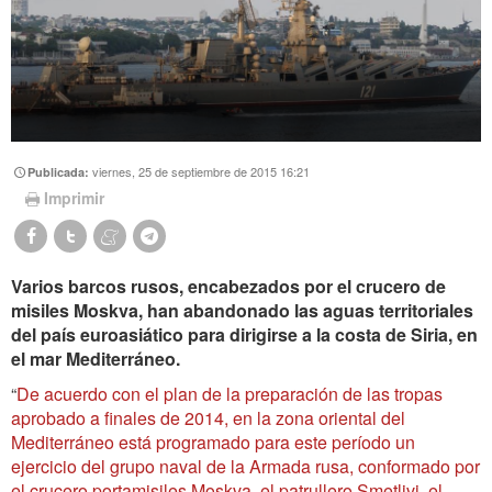
viernes, 25 de septiembre de 2015 16:21
Publicada:
Imprimir
Varios barcos rusos, encabezados por el crucero de
misiles Moskva, han abandonado las aguas territoriales
del país euroasiático para dirigirse a la costa de Siria, en
el mar Mediterráneo.
“
De acuerdo con el plan de la preparación de las tropas
aprobado a finales de 2014, en la zona oriental del
Mediterráneo está programado para este período un
ejercicio del grupo naval de la Armada rusa, conformado por
el crucero portamisiles Moskva, el patrullero Smetlivi, el