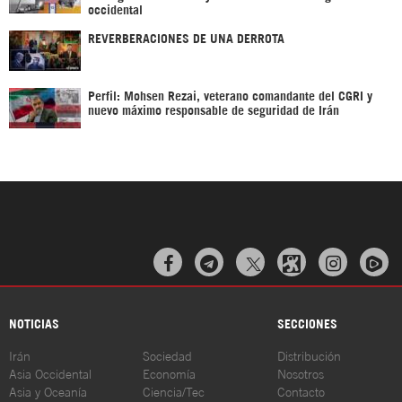
occidental
REVERBERACIONES DE UNA DERROTA
Perfil: Mohsen Rezai, veterano comandante del CGRI y
nuevo máximo responsable de seguridad de Irán



NOTICIAS
SECCIONES
Irán
Sociedad
Distribución
Asia Occidental
Economía
Nosotros
Asia y Oceanía
Ciencia/Tec
Contacto