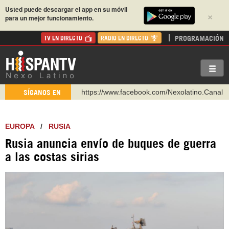
Usted puede descargar el app en su móvil
×
para un mejor funcionamiento.
PROGRAMACIÓN
TV EN DIRECTO
RADIO EN DIRECTO
https://www.facebook.com/Nexolatino.Canal
SÍGANOS EN
https://www.youtube.com/@nexo_latino
http://twitter.com/nexo_latino
EUROPA
/
RUSIA
https://t.me/hispantvcanal
Rusia anuncia envío de buques de guerra
https://urmedium.com/c/hispantv
a las costas sirias
WhatsApp y Viber: +98 921 79 29 404
Instagram como: hispan_tv