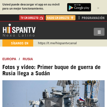
Usted puede descargar el app en su móvil
×
para un mejor funcionamiento.
PROGRAMACIÓN
TV EN DIRECTO
RADIO EN DIRECTO
https://t.me/hispantvcanal
SÍGANOS EN
https://urmedium.com/c/hispantv
WhatsApp y Viber: +98 921 79 29 404
EUROPA
/
RUSIA
Instagram como: hispan_tv
Fotos y vídeo: Primer buque de guerra de
https://www.facebook.com/Nexolatino.Canal
Rusia llega a Sudán
https://www.youtube.com/@nexo_latino
http://twitter.com/nexo_latino