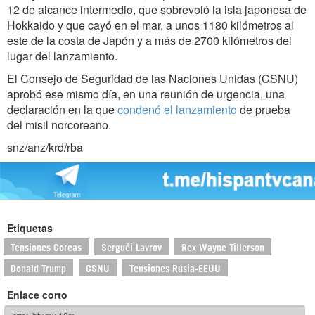
12 de alcance intermedio, que sobrevoló la isla japonesa de
Hokkaido y que cayó en el mar, a unos 1180 kilómetros al
este de la costa de Japón y a más de 2700 kilómetros del
lugar del lanzamiento.
El Consejo de Seguridad de las Naciones Unidas (CSNU)
aprobó ese mismo día, en una reunión de urgencia, una
declaración en la que
condenó el lanzamiento
de prueba
del misil norcoreano.
snz/anz/krd/rba
Etiquetas
Tensiones Coreas
Serguéi Lavrov
Rex Wayne Tillerson
Donald Trump
CSNU
Tensiones Rusia-EEUU
Enlace corto