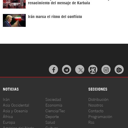
renacimiento del mensaje de Karbala
Irán marca el ritmo del conflicto



NOTICIAS
SECCIONES
Irán
Sociedad
Distribución
Asia Occidental
Economía
Nosotros
Asia y Oceanía
Ciencia/Tec
Contacto
África
Deporte
Programación
Europa
Salud
Rss
América del Norte
Cultura