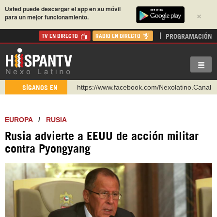
Usted puede descargar el app en su móvil
×
para un mejor funcionamiento.
PROGRAMACIÓN
TV EN DIRECTO
RADIO EN DIRECTO
https://www.facebook.com/Nexolatino.Canal
SÍGANOS EN
https://www.youtube.com/@nexo_latino
http://twitter.com/nexo_latino
EUROPA
/
RUSIA
https://t.me/hispantvcanal
Rusia advierte a EEUU de acción militar
https://urmedium.com/c/hispantv
contra Pyongyang
WhatsApp y Viber: +98 921 79 29 404
Instagram como: hispan_tv