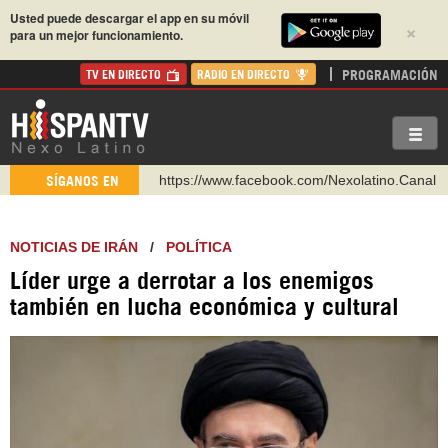
Usted puede descargar el app en su móvil
×
para un mejor funcionamiento.
PROGRAMACIÓN
TV EN DIRECTO
RADIO EN DIRECTO
https://www.facebook.com/Nexolatino.Canal
SÍGANOS EN
https://www.youtube.com/@nexo_latino
http://twitter.com/nexo_latino
NOTICIAS DE IRÁN
/
POLÍTICA
https://t.me/hispantvcanal
Líder urge a derrotar a los enemigos
https://urmedium.com/c/hispantv
también en lucha económica y cultural
WhatsApp y Viber: +98 921 79 29 404
Instagram como: hispan_tv