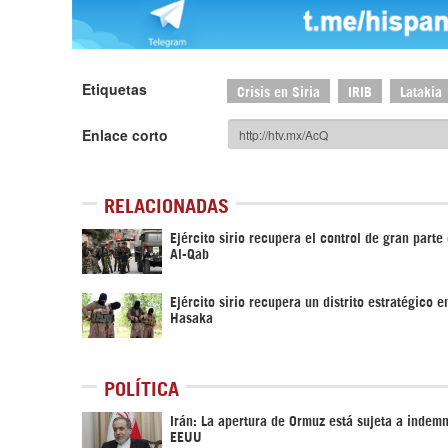
Etiquetas
Crisis en Siria
IRIB
Latakia
Enlace corto
RELACIONADAS
Ejército sirio recupera el control de gran parte
Al-Qab
Ejército sirio recupera un distrito estratégico e
Hasaka
POLÍTICA
Irán: La apertura de Ormuz está sujeta a indem
EEUU