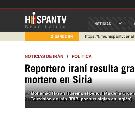
NOTICIAS
https://t.me/hispantvcanal
SÍGANOS EN
https://urmedium.com/c/h
WhatsApp y Viber: +98 92
NOTICIAS DE IRÁN
/
POLÍTICA
Instagram como: hispan_t
Reportero iraní resulta g
https://www.facebook.com
mortero en Siria
https://www.youtube.com/
http://twitter.com/nexo_lat
Mohamad Hasan Huseini, el periodista de la Organ
Televisión de Irán (IRIB, por sus siglas en inglés).