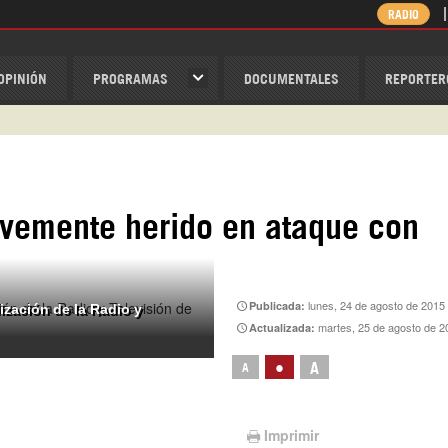
RADIO
OPINIÓN
PROGRAMAS
DOCUMENTALES
REPORTER
ispantv
1 79 29 404
v
ravemente herido en ataque con
/Nexolatino.Canal
@nexo_latino
ino
lunes, 24 de agosto de 2015
Publicada:
ización de la Radio y
martes, 25 de agosto de 2
Actualizada:
•
A
A
Imprimir