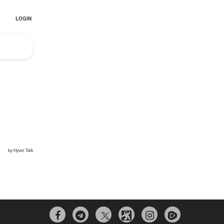
El Hombre eterno | Parte 2
CGRI de Irán asesta duros golpes a EEUU
con ataque simultáneo en Asia Occidental |
Detrás de la Razón


