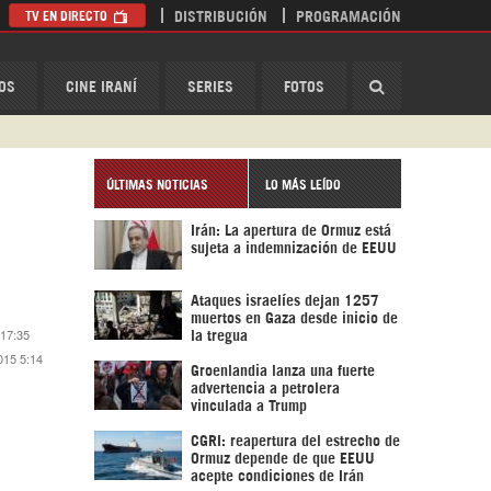
TV EN DIRECTO
DISTRIBUCIÓN
PROGRAMACIÓN
HispanTV
OS
CINE IRANÍ
SERIES
FOTOS
ÚLTIMAS NOTICIAS
LO MÁS LEÍDO
Irán: La apertura de Ormuz está
sujeta a indemnización de EEUU
Ataques israelíes dejan 1257
muertos en Gaza desde inicio de
 17:35
la tregua
015 5:14
Groenlandia lanza una fuerte
advertencia a petrolera
vinculada a Trump
CGRI: reapertura del estrecho de
Ormuz depende de que EEUU
acepte condiciones de Irán