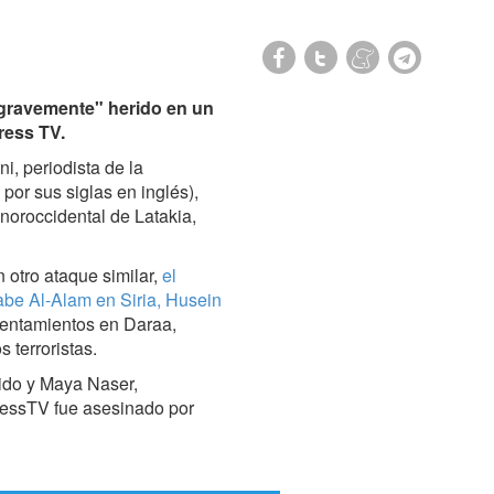
 "gravemente" herido en un
ress TV.
, periodista de la
 por sus siglas en inglés),
 noroccidental de Latakia,
 otro ataque similar,
el
rabe Al-Alam en Siria, Husein
frentamientos en Daraa,
os terroristas.
ido y Maya Naser,
PressTV fue asesinado por