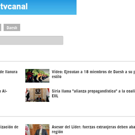
Daesh
 de llanura
Vídeo: Ejecutan a 18 miembros de Daesh a su 
estilo
n Al-
Siria llama "alianza propagandística" a la coali
EIIL
nización de
Asesor del Líder: fuerzas extranjeras deben ab
región