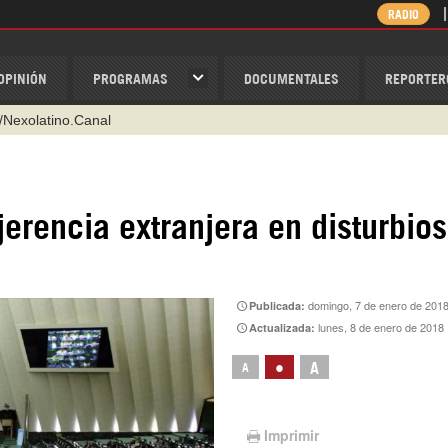
RADIO
OPINIÓN
PROGRAMAS
DOCUMENTALES
REPORTER
/Nexolatino.Canal
@nexo_latino
ino
jerencia extranjera en disturbios
ispantv
1 79 29 404
v
domingo, 7 de enero de 201
Publicada:
lunes, 8 de enero de 2018
Actualizada:
•
A
A
Imprimir