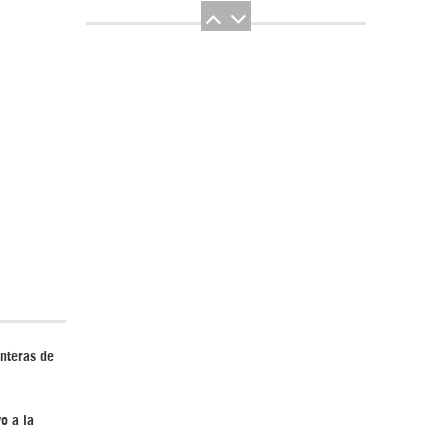
El Hombre eterno | Parte 2
CGRI de Irán asesta duros golpes a EEUU
onteras de
con ataque simultáneo en Asia Occidental |
Detrás de la Razón
o a la