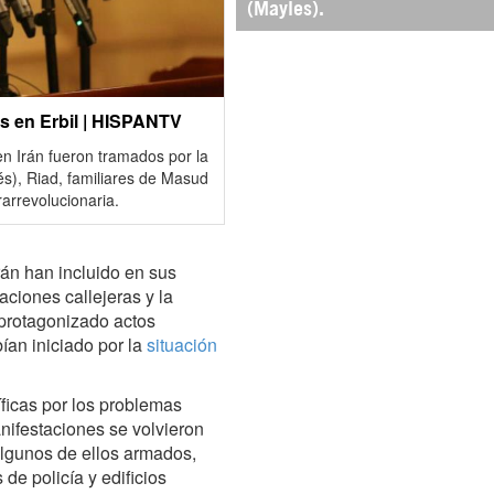
(Mayles).
s en Erbil | HISPANTV
 en Irán fueron tramados por la
és), Riad, familiares de Masud
arrevolucionaria.
Irán han incluido en sus
aciones callejeras y la
 protagonizado actos
ían iniciado por la
situación
ficas por los problemas
nifestaciones se volvieron
algunos de ellos armados,
de policía y edificios