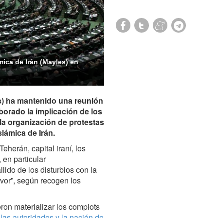
mica de Irán (Mayles) en
s) ha mantenido una reunión
oborado la implicación de los
la organización de protestas
slámica de Irán.
eherán, capital iraní, los
, en particular
lido de los disturbios con la
avor”, según recogen los
ron materializar los complots
las autoridades y la nación de