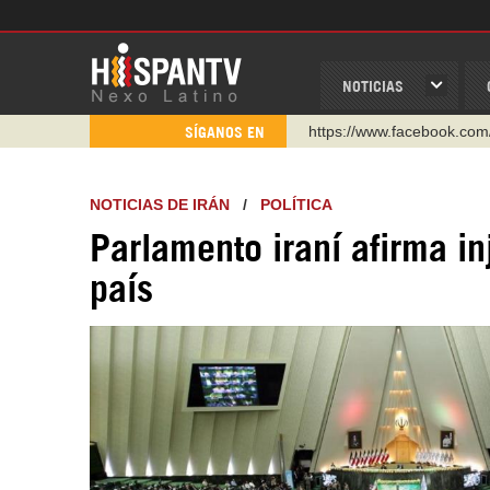
NOTICIAS
https://www.facebook.com
SÍGANOS EN
https://www.youtube.com/
http://twitter.com/nexo_lat
NOTICIAS DE IRÁN
/
POLÍTICA
https://t.me/hispantvcanal
Parlamento iraní afirma in
https://urmedium.com/c/h
país
WhatsApp y Viber: +98 92
Instagram como: hispan_t