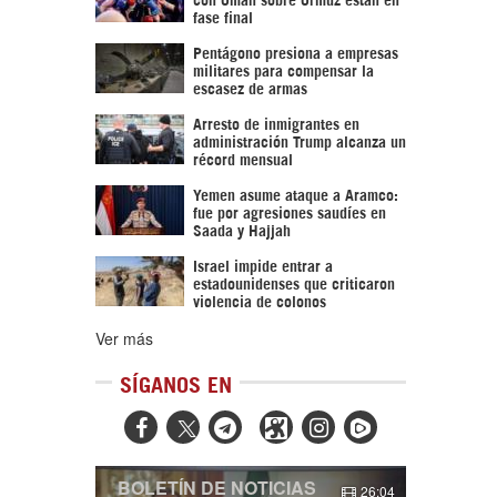
fase final
Pentágono presiona a empresas
militares para compensar la
escasez de armas
Arresto de inmigrantes en
administración Trump alcanza un
récord mensual
Yemen asume ataque a Aramco:
fue por agresiones saudíes en
Saada y Hajjah
Israel impide entrar a
estadounidenses que criticaron
violencia de colonos
Ver más
SÍGANOS EN



BOLETÍN DE NOTICIAS
26:04