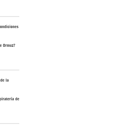
condiciones
¿Cómo será el Golfo Pérsico sin EEUU?
de Ormuz?
 de la
¿Por qué Estados Unidos no puede vencer
a Irán? |GrinGo!
piratería de