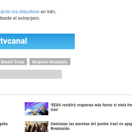
ácito los disturbios
en Irán,
desde el extranjero.
Donald Trump
Benjamín Netanyahu
‘EEUU recibirá respuesta más fuerte si viola fr
Irán’
nyahu
Continúan las marchas del pueblo iraní en apoy
Revolución