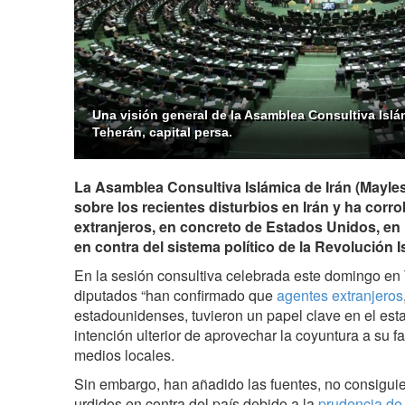
Una visión general de la Asamblea Consultiva Islá
Teherán, capital persa.
La Asamblea Consultiva Islámica de Irán (Mayle
sobre los recientes disturbios en Irán y ha corr
extranjeros, en concreto de Estados Unidos, en 
en contra del sistema político de la Revolución I
En la sesión consultiva celebrada este domingo en T
diputados “han confirmado que
agentes extranjeros
estadounidenses, tuvieron un papel clave en el estal
intención ulterior de aprovechar la coyuntura a su f
medios locales.
Sin embargo, han añadido las fuentes, no consiguie
urdidos en contra del país debido a la
prudencia de 