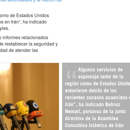
n como de Estados Unidos
s en Irán”, ha indicado
yles.
o informes relacionados
de restablecer la seguridad y
idad de atender las
Algunos servicios de
espionaje tanto de la
región como de Estados Unid
estuvieron detrás de los
recientes sucesos acaecidos 
Irán”, ha indicado Behruz
Nemati, portavoz de la junta
directiva de la Asamblea
Consultiva Islámica de Irán