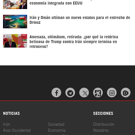
economía integrada con EEUU
Irán y Omán ultiman un nuevo estatus para el estrecho de
Ormuz
Amenaza, ultimátum, retirada: ¿por qué la retórica
belicosa de Trump contra Irán siempre termina en
retroceso?



NOTICIAS
SECCIONES
Irán
Sociedad
Distribución
Asia Occidental
Economía
Nosotros