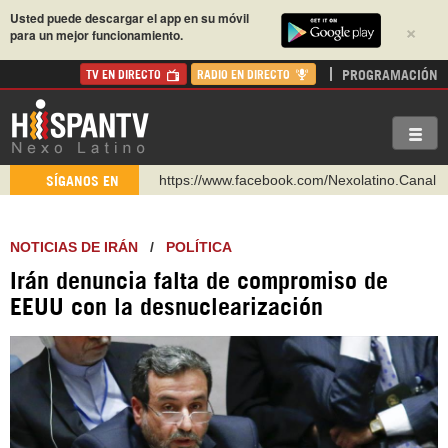
Usted puede descargar el app en su móvil
×
para un mejor funcionamiento.
PROGRAMACIÓN
TV EN DIRECTO
RADIO EN DIRECTO
https://www.facebook.com/Nexolatino.Canal
SÍGANOS EN
https://www.youtube.com/@nexo_latino
http://twitter.com/nexo_latino
NOTICIAS DE IRÁN
/
POLÍTICA
https://t.me/hispantvcanal
Irán denuncia falta de compromiso de
https://urmedium.com/c/hispantv
EEUU con la desnuclearización
WhatsApp y Viber: +98 921 79 29 404
Instagram como: hispan_tv