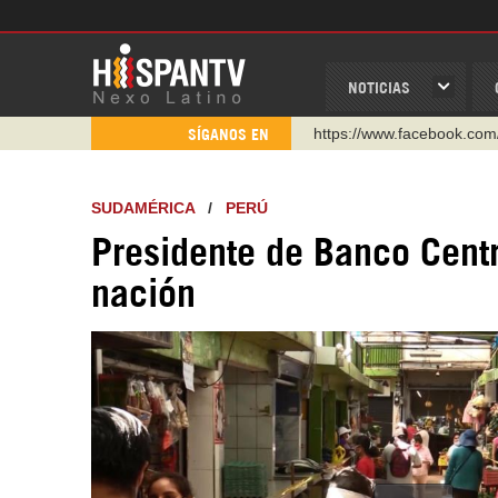
NOTICIAS
https://www.facebook.com
SÍGANOS EN
https://www.youtube.com/
http://twitter.com/nexo_lat
SUDAMÉRICA
/
PERÚ
https://t.me/hispantvcanal
Presidente de Banco Centr
https://urmedium.com/c/h
nación
WhatsApp y Viber: +98 92
Instagram como: hispan_t