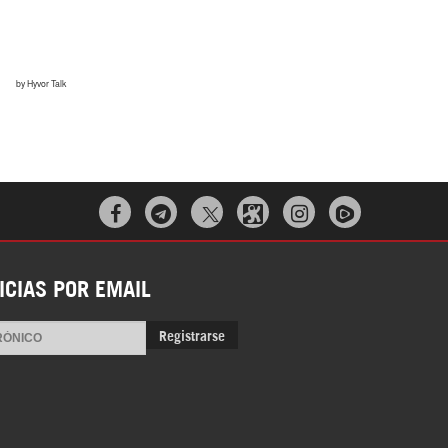
Irán pide “tolerancia cero” ante ataques
contra instalaciones nucleares | Detrás de
la Razón



ICIAS POR EMAIL
“Cobarde crimen de guerra”: Irán denuncia
Registrarse
ataque de EEUU a su hospital infantil |
Detrás de la Razón