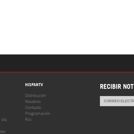
S
HISPANTV
RECIBIR NOT
Distribución
Nosotros
Contacto
Programación
l día
Rss
les