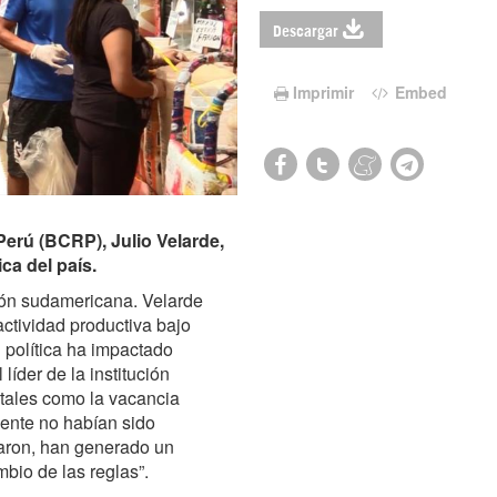
Descargar
Imprimir
Embed
Perú (BCRP), Julio Velarde,
ca del país.
ión sudamericana. Velarde
ctividad productiva bajo
d política ha impactado
íder de la institución
 tales como la vacancia
mente no habían sido
caron, han generado un
bio de las reglas”.