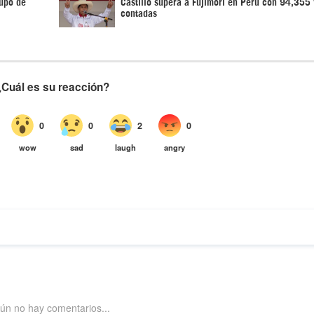
rupo de
Castillo supera a Fujimori en Perú con 94,355
contadas