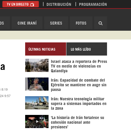
TV EN DIRECTO
DISTRIBUCIÓN
PROGRAMACIÓN
HispanTV
OS
CINE IRANÍ
SERIES
FOTOS
ÚLTIMAS NOTICIAS
LO MÁS LEÍDO
Israel ataca a reportera de Press
la
TV en medio de violencias en
Qalandiya
Irán: Capacidad de combate del
Ejército se mantiene en auge sin
4 8:19
pausa
024 9:57
Irán: Nuestra tecnología militar
supera a sistemas importados en
la zona
‘La historia de Irán fortalece su
cohesión nacional ante
presiones’