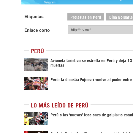
Etiquetas
Protestas en Perú
Dina Boluarte
Enlace corto
PERÚ
Avioneta turística se estrella en Perú y deja 1
muertas
Perú: la dinastía Fujimori vuelve al poder entre
LO MÁS LEÍDO DE PERÚ
Perú o las ‘nuevas’ lecciones de golpismo esta