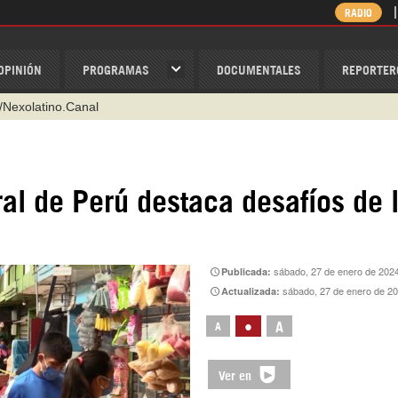
RADIO
OPINIÓN
PROGRAMAS
DOCUMENTALES
REPORTER
/Nexolatino.Canal
@nexo_latino
ino
al de Perú destaca desafíos de 
ispantv
1 79 29 404
v
sábado, 27 de enero de 202
Publicada:
sábado, 27 de enero de 2
Actualizada:
•
A
A
Ver en