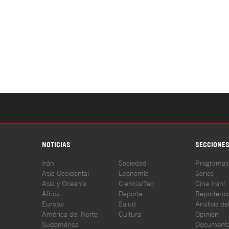
NOTICIAS
SECCIONE
Irán
Sociedad
Programas
Asia Occidental
Economía
Series
Asia y Oceanía
Ciencia/Tec
Cine Iraní
África
Deporte
Reporteros
Europa
Salud
Análisis de
América del Norte
Cultura
Opinión
Sudamérica
Documenta