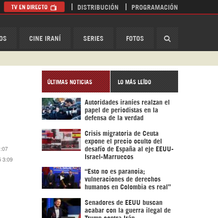
TV EN DIRECTO
DISTRIBUCIÓN
PROGRAMACIÓN
HispanTV
OS
CINE IRANÍ
SERIES
FOTOS
ÚLTIMAS NOTICIAS
LO MÁS LEÍDO
Autoridades iraníes realzan el
papel de periodistas en la
defensa de la verdad
Crisis migratoria de Ceuta
expone el precio oculto del
1:07
desafío de España al eje EEUU-
Israel-Marruecos
5 3:09
“Esto no es paranoia;
vulneraciones de derechos
humanos en Colombia es real”
Senadores de EEUU buscan
acabar con la guerra ilegal de
Trump contra Irán