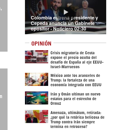
,
Colombia estrena presidente y
Cepeda anuncia un Gabinete
opositor - Noticiero 02:30
OPINIÓN
Crisis migratoria de Ceuta
expone el precio oculto del
desafío de España al eje EEUU-
Israel-Marruecos
México ante los aranceles de
Trump: la fortaleza de una
economía integrada con EEUU
Irán y Omán ultiman un nuevo
in
estatus para el estrecho de
Ormuz
Amenaza, ultimátum, retirada:
¿por qué la retórica belicosa de
Trump contra Irán siempre
termina en retroceso?