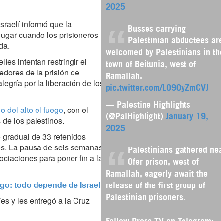
2025
sraelí informó que la
Busses carrying
 lugar cuando los prisioneros
Palestinian abductees ar
da.
welcomed by Palestinians in th
íes intentan restringir el
town of Beitunia, west of
dedores de la prisión de
Ramallah.
legría por la liberación de los
pic.twitter.com/LO90yZmCVJ
— Palestine Highlights
 del alto el fuego
, con el
(@PalHighlight)
January 19,
 de los palestinos.
2025
o gradual de 33 retenidos
os. La pausa de seis semanas
Palestinians gathered ne
ciaciones para poner fin a la
Ofer prison, west of
Ramallah, eagerly await the
go: todo depende de Israel
release of the first group of
Palestinian prisoners.
es y les entregó a la Cruz
Follow Press TV on Telegram: