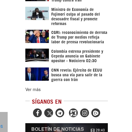
Ministro de Economía de
Fujimori culpa al pasado del
descuadre fiscal y promete
reformas
CGRI: reconocimiento de derrota
de Trump por medios refleja
labor de prensa revolucionaria
Colombia estrena presidente y
Cepeda anuncia un Gabinete
opositor - Noticiero 02:30
CNN revela: Ejército de EEUU
busca una vía para salir de la
guerra con Irán
Ver más
SÍGANOS EN



os
BOLETÍN DE NOTICIAS
28:40