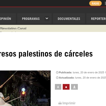
RADIO
OPINIÓN
PROGRAMAS
DOCUMENTALES
REPORTER
@nexo_latino
ino
ispantv
esos palestinos de cárceles
1 79 29 404
v
/Nexolatino.Canal
lunes, 20 de enero de 2025 
Publicada:
lunes, 20 de enero de 202
Actualizada:
•
A
A
Imprimir