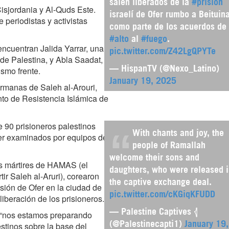
salen liberados de la
#prisión
Cisjordania y Al-Quds Este.
israelí de Ofer rumbo a Beituina
 periodistas y activistas
como parte de los acuerdos de
#alto
al
#fuego
.
encuentran Jalida Yarrar, una
pic.twitter.com/Z42LgQPYTe
 de Palestina, y Abla Saadat,
smo frente.
— HispanTV (@Nexo_Latino)
January 19, 2025
rmanas de Saleh al-Arouri,
nto de Resistencia Islámica de
 90 prisioneros palestinos
With chants and joy, the
ser examinados por equipos del
people of Ramallah
welcome their sons and
es mártires de HAMAS (el
daughters, who were released 
tir Saleh al-Aruri), corearon
the captive exchange deal.
isión de Ofer en la ciudad de
pic.twitter.com/cKGiqKFUDD
iberación de los prisioneros.
— Palestine Captives 𓂆
e “nos estamos preparando
stinos sobre la base del
(@Palestinecapti1)
January 19,