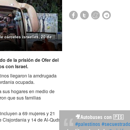
 cárceles israelíes, 20 de
do de la prisión de Ofer del
s con Israel.
tinos llegaron la amdrugada
jordania ocupada.
 a sus hogares en medio de
ron que sus familias
 incluyen a 69 mujeres y 21
🎥Autobuses con 🇵🇸
e Cisjordania y 14 de Al-Quds
#palestinos
#secuestrad