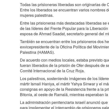
Todas las prisioneras liberadas son originarias de 
Entre los liberados se encuentran varios nombres de
mujeres palestinas.
Entre las prisioneras más destacadas liberadas se 
de las líderes del Frente Popular para la Liberación
esposa de Ahmad Saadat, secretario general del mi
También se encuentran entre los prisioneros dos he
exvicepresidente de la Oficina Política del Movimie
Palestina (HAMAS).
De acuerdo con medios locales, estaba previsto que
fueran liberados de la prisión de Ofer después de 
Comité Internacional de la Cruz Roja.
Los palestinos, sosteniendo imágenes de los líder
mártir Ismail Haniya, el mártir Yahya Sinwar y el már
consignas en apoyo de la Resistencia frente a la pr
Bitonia, al oeste de Ramalá, mientras esperaban la l
La administración penitenciaria israelí anunció qu
para implementar el intercambio de prisioneros pale