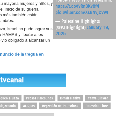
su mayoría mujeres y niños, y
https://t.co/fvRn3Kv8f4
l inicio de su guerra
pic.twitter.com/Xs8NvjCVwt
es más también están
combros.
— Palestine Highlights
za, Israel no pudo lograr sus
(@PalHighlight)
January 19,
 a HAMAS y liberar a los
2025
e vio obligado a alcanzar un
nuncio de la tregua en
oqueo a Gaza
Presos Palestinos
Ismail Haniya
Yahya Sinwar
Cisjordania
Al-Quds
Represión de Palestinos
Palestina Libre