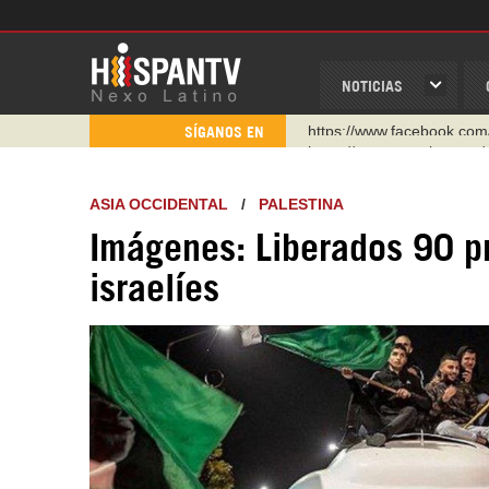
NOTICIAS
https://www.youtube.com/
SÍGANOS EN
http://twitter.com/nexo_lat
https://t.me/hispantvcanal
ASIA OCCIDENTAL
/
PALESTINA
https://urmedium.com/c/h
Imágenes: Liberados 90 pr
WhatsApp y Viber: +98 92
israelíes
Instagram como: hispan_t
https://www.facebook.com