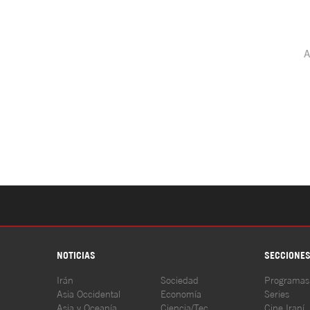
NOTICIAS
SECCIONE
Irán
Sociedad
Programas
Asia Occidental
Economía
Series
Asia y Oceanía
Ciencia/Tec
Cine Iraní