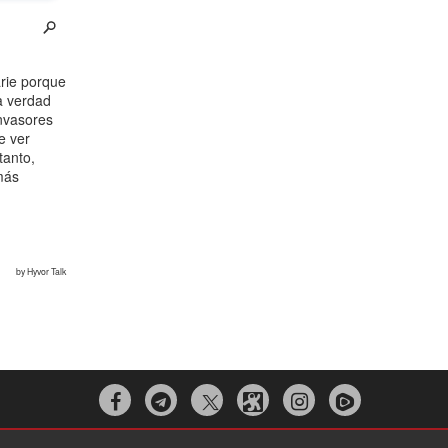


