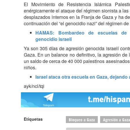
El Movimiento de Resistencia Islámica Pale
enérgicamente el ataque del régimen sionista a la
desplazados internos en la Franja de Gaza y ha des
continuación del “el genocidio nazi” del régimen de
HAMAS: Bombardeo de escuelas de G
genocidio israelí
Ya son 305 días de agresión genocida israelí cont
Gaza. En un balance no definitivo, la agresión de 
un saldo de cerca de 40 000 palestinos asesinados,
niños.
Israel ataca otra escuela en Gaza, dejando
ayk/ncl/tqi
Etiquetas
Bloqueo a Gaza
Agresión a Gaz