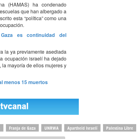
stina (HAMAS) ha condenado
s escuelas que han albergado a
crito esta “política” como una
 ocupación.
aza es continuidad del
ra la ya previamente asediada
la ocupación israelí ha dejado
 la mayoría de ellos mujeres y
 al menos 15 muertos
a
Franja de Gaza
UNRWA
Apartheid Israelí
Palestina Libre