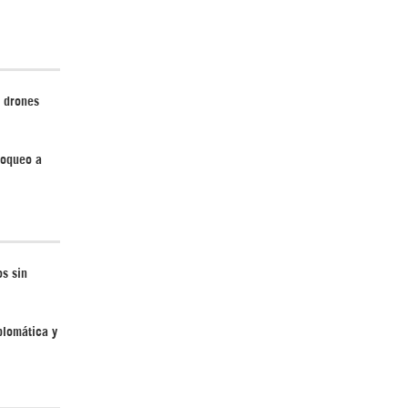
e drones
¿Cómo será el Golfo Pérsico sin EEUU?
loqueo a
¿Por qué Estados Unidos no puede vencer
os sin
a Irán? |GrinGo!
plomática y