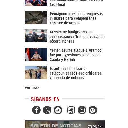
fase final
Pentágono presiona a empresas
militares para compensar la
escasez de armas
Arresto de inmigrantes en
administración Trump alcanza un
récord mensual
Yemen asume ataque a Aramco:
fue por agresiones saudíes en
Saada y Hajjah
Israel impide entrar a
estadounidenses que criticaron
violencia de colonos
Ver más
SÍGANOS EN



BOLETÍN DE NOTICIAS
26:04