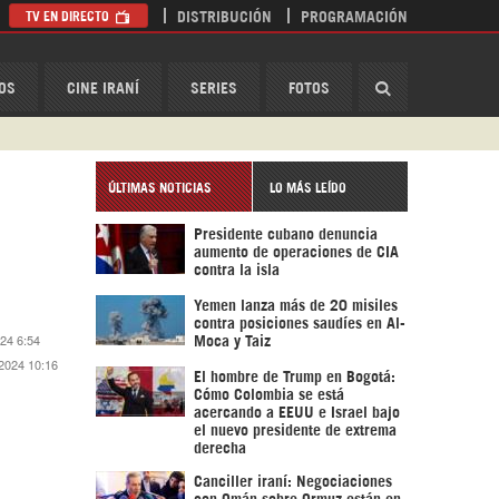
TV EN DIRECTO
DISTRIBUCIÓN
PROGRAMACIÓN
HispanTV
OS
CINE IRANÍ
SERIES
FOTOS
ÚLTIMAS NOTICIAS
LO MÁS LEÍDO
Presidente cubano denuncia
aumento de operaciones de CIA
contra la isla
Yemen lanza más de 20 misiles
contra posiciones saudíes en Al-
024 6:54
Moca y Taiz
 2024 10:16
El hombre de Trump en Bogotá:
Cómo Colombia se está
acercando a EEUU e Israel bajo
el nuevo presidente de extrema
derecha
Canciller iraní: Negociaciones
con Omán sobre Ormuz están en