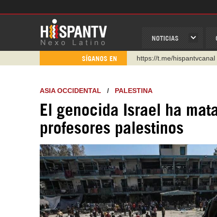
NOTICIAS
https://urmedium.com/c/h
SÍGANOS EN
WhatsApp y Viber: +98 92
Instagram como: hispan_t
ASIA OCCIDENTAL
/
PALESTINA
https://www.facebook.com
El genocida Israel ha ma
https://www.youtube.com/
profesores palestinos
http://twitter.com/nexo_lat
https://t.me/hispantvcanal