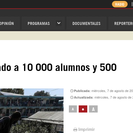
RADIO
OPINIÓN
PROGRAMAS
DOCUMENTALES
REPORTER
ispantv
1 79 29 404
v
/Nexolatino.Canal
tado a 10 000 alumnos y 500
@nexo_latino
ino
miércoles, 7 de agosto de 2
Publicada:
miércoles, 7 de agosto de
Actualizada:
•
A
A
Imprimir