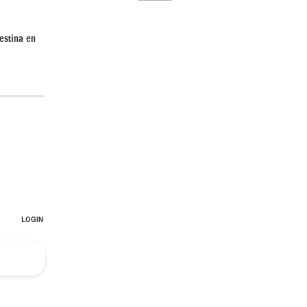
estina en
El Hombre eterno | Parte 2
CGRI de Irán asesta duros golpes a EEUU
con ataque simultáneo en Asia Occidental |
Detrás de la Razón