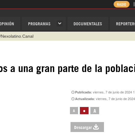
RADIO
OPINIÓN
PROGRAMAS
DOCUMENTALES
REPORTER
/Nexolatino.Canal
@nexo_latino
ino
os a una gran parte de la poblac
ispantv
1 79 29 404
v
viernes, 7 de junio de 2024 
Publicada:
viernes, 7 de junio de 202
Actualizada:
•
A
A
Descargar