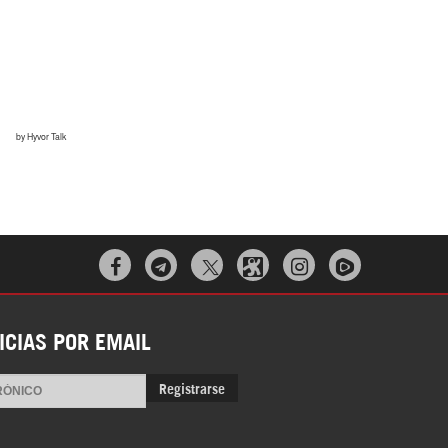
Irán pide “tolerancia cero” ante ataques
contra instalaciones nucleares | Detrás de
la Razón



“Cobarde crimen de guerra”: Irán denuncia
ICIAS POR EMAIL
ataque de EEUU a su hospital infantil |
Detrás de la Razón
Registrarse