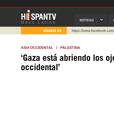
NOTICIAS
https://www.facebook.com
SÍGANOS EN
https://www.youtube.com/
http://twitter.com/nexo_lat
ASIA OCCIDENTAL
/
PALESTINA
https://t.me/hispantvcanal
‘Gaza está abriendo los oj
https://urmedium.com/c/h
occidental’
WhatsApp y Viber: +98 92
Instagram como: hispan_t