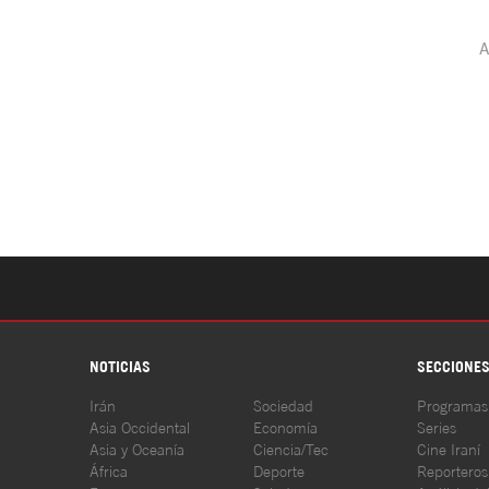
NOTICIAS
SECCIONE
Irán
Sociedad
Programas
Asia Occidental
Economía
Series
Asia y Oceanía
Ciencia/Tec
Cine Iraní
África
Deporte
Reporteros