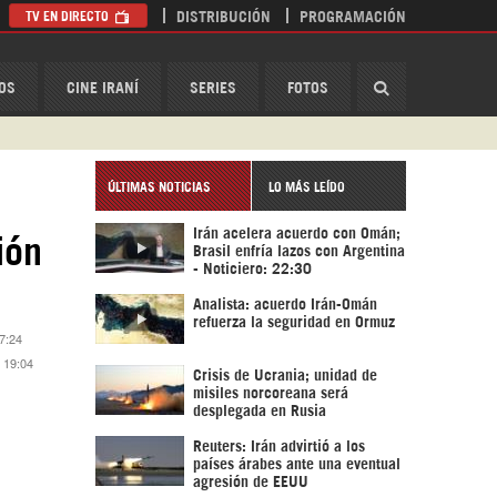
TV EN DIRECTO
DISTRIBUCIÓN
PROGRAMACIÓN
HispanTV
OS
CINE IRANÍ
SERIES
FOTOS
ÚLTIMAS NOTICIAS
LO MÁS LEÍDO
Irán acelera acuerdo con Omán;
ión
Brasil enfría lazos con Argentina
- Noticiero: 22:30
Analista: acuerdo Irán-Omán
refuerza la seguridad en Ormuz
17:24
4 19:04
Crisis de Ucrania; unidad de
misiles norcoreana será
desplegada en Rusia
Reuters: Irán advirtió a los
países árabes ante una eventual
agresión de EEUU