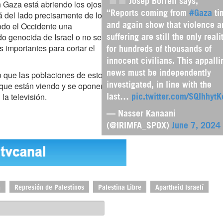
Josep Borrell says,
n Gaza está abriendo los ojos
á del lado precisamente de los
“Reports coming from
#Gaza
ti
todo el Occidente una
and again show that violence a
do genocida de Israel o no se
suffering are still the only reali
 importantes para cortar el
for hundreds of thousands of
innocent civilians. This appalli
o que las poblaciones de estos
news must be independently
 que están viendo y se oponen
investigated, in line with the
la televisión.
last…
pic.twitter.com/SQIhhyt
— Nasser Kanaani
(@IRIMFA_SPOX)
June 7, 2024
a
Represión de Palestinos
Palestina Libre
Apartheid Israelí