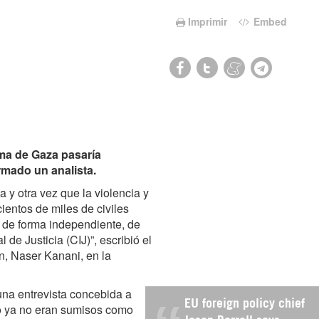
Imprimir
Embed
ma de Gaza pasaría
irmado un analista.
y otra vez que la violencia y
cientos de miles de civiles
a de forma independiente, de
 de Justicia (CIJ)”, escribió el
án, Naser Kanani, en la
 una entrevista concebida a
EU foreign policy chief
o ya no eran sumisos como