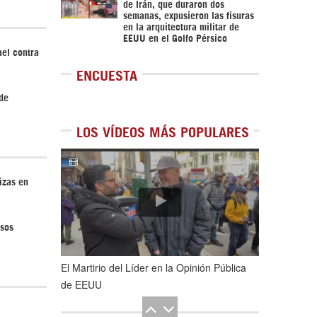
de Irán, que duraron dos
semanas, expusieron las fisuras
en la arquitectura militar de
EEUU en el Golfo Pérsico
ael contra
ENCUESTA
 de
LOS VÍDEOS MÁS POPULARES
1
de
5
izas en
esos
El Martirio del Líder en la Opinión Pública
de EEUU