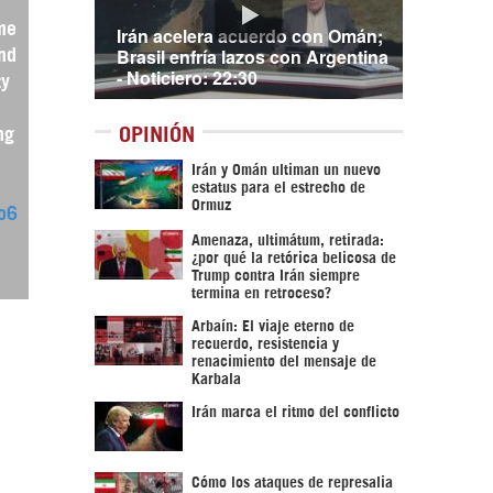
me
Irán acelera acuerdo con Omán;
Brasil enfría lazos con Argentina
nd
- Noticiero: 22:30
ty
ng
OPINIÓN
Irán y Omán ultiman un nuevo
estatus para el estrecho de
Ormuz
Ko6
Amenaza, ultimátum, retirada:
¿por qué la retórica belicosa de
Trump contra Irán siempre
termina en retroceso?
Arbaín: El viaje eterno de
recuerdo, resistencia y
renacimiento del mensaje de
Karbala
Irán marca el ritmo del conflicto
Cómo los ataques de represalia