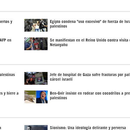
uertos y
Egipto condena "uso excesivo" de fuerza de Isr
palestinos
 AFP en
Se manifiestan en el Reino Unido contra visita
Netanyahu
alestinas
Jefe de hospital de Gaza sufre fracturas por pal
cárcel israelí
s y hiere a
Ben-Gvir insiste en rodear con cocodrilos a pr
palestinos
a
Sionismo: Una ideología delirante y perversa