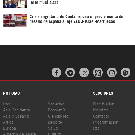
farsa multilateral
Crisis migratoria de Ceuta expone el precio oculto del
desafío de España al eje EEUU-Israel-Marruecos



NOTICIAS
SECCIONES
Irán
Sociedad
Distribución
Asia Occidental
Economía
Nosotros
Asia y Oceanía
Ciencia/Tec
Contacto
África
Deporte
Programación
Europa
Salud
Rss
América del Norte
Cultura