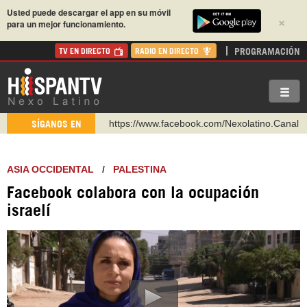
Usted puede descargar el app en su móvil
×
para un mejor funcionamiento.
PROGRAMACIÓN
TV EN DIRECTO
RADIO EN DIRECTO
https://www.facebook.com/Nexolatino.Canal
SÍGANOS EN
https://www.youtube.com/@nexo_latino
http://twitter.com/nexo_latino
ASIA OCCIDENTAL
/
PALESTINA
https://t.me/hispantvcanal
Facebook colabora con la ocupación
https://urmedium.com/c/hispantv
israelí
WhatsApp y Viber: +98 921 79 29 404
Instagram como: hispan_tv