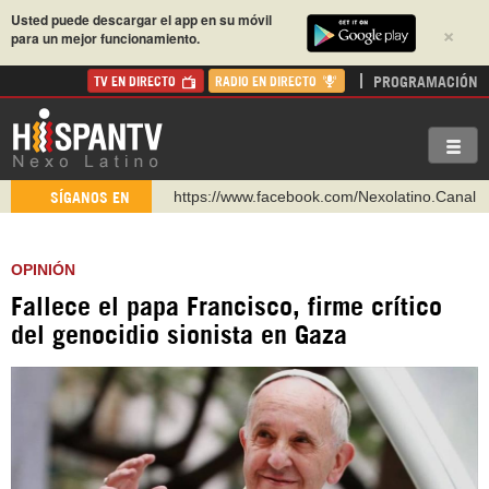
Usted puede descargar el app en su móvil
×
para un mejor funcionamiento.
PROGRAMACIÓN
TV EN DIRECTO
RADIO EN DIRECTO
https://www.facebook.com/Nexolatino.Canal
https://www.youtube.com/@nexo_latino
SÍGANOS EN
http://twitter.com/nexo_latino
https://t.me/hispantvcanal
OPINIÓN
https://urmedium.com/c/hispantv
Fallece el papa Francisco, firme crítico
WhatsApp y Viber: +98 921 79 29 404
del genocidio sionista en Gaza
Instagram como: hispan_tv