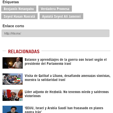
Etiquetas
Benjamín Netanyahu
Verdadera Promesa
Seyed Hasan Nasralá
Ayatolá Seyed Ali Jamenei
Enlace corto
RELACIONADAS
Balance y aprendizajes de la guerra con Israel según el
presidente del Parlamento iraní
Visita de Qalibaf a Líbano, desafiando amenazas sionistas,
muestra la solidaridad iraní
Líder adjunto de Hezbolá: No tenemos miedo y saldremos
victoriosos
‘EEUU, Israel y Arabia Saudí han fracasado en planes
contra Irán’