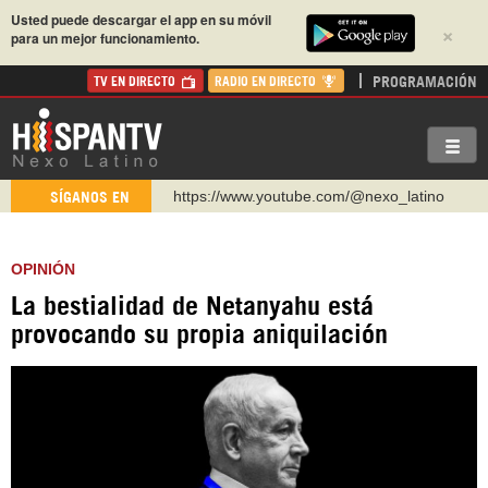
Usted puede descargar el app en su móvil
×
para un mejor funcionamiento.
PROGRAMACIÓN
TV EN DIRECTO
RADIO EN DIRECTO
https://www.youtube.com/@nexo_latino
SÍGANOS EN
http://twitter.com/nexo_latino
https://t.me/hispantvcanal
OPINIÓN
https://urmedium.com/c/hispantv
La bestialidad de Netanyahu está
WhatsApp y Viber: +98 921 79 29 404
provocando su propia aniquilación
Instagram como: hispan_tv
https://www.facebook.com/Nexolatino.Canal