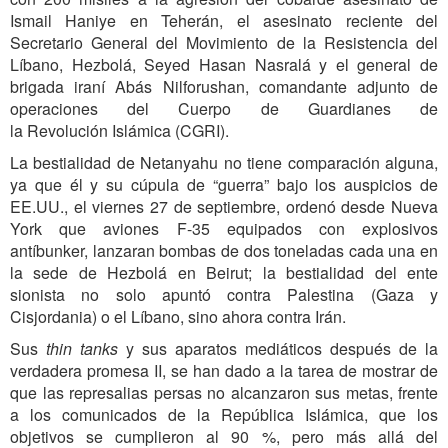
Ismail Haniye en Teherán, el asesinato reciente del
Secretario General del Movimiento de la Resistencia del
Líbano, Hezbolá, Seyed Hasan Nasralá y el general de
brigada iraní Abás Nilforushan, comandante adjunto de
operaciones del Cuerpo de Guardianes de
la Revolución Islámica (CGRI).
La bestialidad de Netanyahu no tiene comparación alguna,
ya que él y su cúpula de “guerra” bajo los auspicios de
EE.UU., el viernes 27 de septiembre, ordenó desde Nueva
York que aviones F-35 equipados con explosivos
antíbunker, lanzaran bombas de dos toneladas cada una en
la sede de Hezbolá en Beirut; la bestialidad del ente
sionista no solo apuntó contra Palestina (Gaza y
Cisjordania) o el Líbano, sino ahora contra Irán.
Sus
thin tanks
y sus aparatos mediáticos después de la
verdadera promesa II, se han dado a la tarea de mostrar de
que las represalias persas no alcanzaron sus metas, frente
a los comunicados de la República Islámica, que los
objetivos se cumplieron al 90 %, pero más allá del