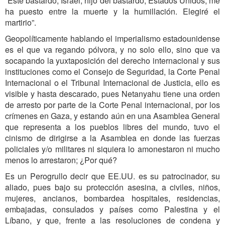
“Este bastardo, Israel, hijo del bastardo, Estados Unidos, me
ha puesto entre la muerte y la humillación. Elegiré el
martirio”.
Geopolíticamente hablando el imperialismo estadounidense
es el que va regando pólvora, y no solo ello, sino que va
socapando la yuxtaposición del derecho internacional y sus
instituciones como el Consejo de Seguridad, la Corte Penal
Internacional o el Tribunal Internacional de Justicia, ello es
visible y hasta descarado, pues Netanyahu tiene una orden
de arresto por parte de la Corte Penal internacional, por los
crímenes en Gaza, y estando aún en una Asamblea General
que representa a los pueblos libres del mundo, tuvo el
cinismo de dirigirse a la Asamblea en donde las fuerzas
policiales y/o militares ni siquiera lo amonestaron ni mucho
menos lo arrestaron; ¿Por qué?
Es un Perogrullo decir que EE.UU. es su patrocinador, su
aliado, pues bajo su protección asesina, a civiles, niños,
mujeres, ancianos, bombardea hospitales, residencias,
embajadas, consulados y países como Palestina y el
Líbano, y que, frente a las resoluciones de condena y