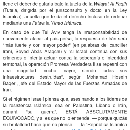
tiene el deber de guiarla bajo la tutela de la
Wilayat Al Faqih
(Tutela, dirigida por el jurisconsulto y docto en la Ley
islámica), aquella que le da el derecho incluso de ordenar
mediante una
Fatwa
la
Yihad
Islámica
.
En caso de que Tel Aviv tenga la irresponsabilidad de
nuevamente atacar al país persa, la respuesta de Irán será
“más fuerte y con mayor poder” (en palabras del canciller
iraní, Seyed Abás Araqchi) y “si Israel continúa con sus
crímenes o intenta actuar contra la soberanía e integridad
territorial, la operación Promesa Verdadera II se repetirá con
una magnitud mucho mayor, siendo todas sus
infraestructuras destruidas”, según Mohamad Hosein
Baqeri, jefe del Estado Mayor de las Fuerzas Armadas de
Irán.
Si el régimen israelí piensa que, asesinando a los líderes de
la resistencia islámica, sea en Palestina, Líbano o Irán,
ganará “su guerra”, ESTÁ ABSOLUTAMENTE
EQUIVOCADO, y si es que no lo entiende, — porque quizás
su brutalidad hace que no piense —, la “República Islámica