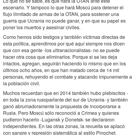
Lo que no se sabe, es qué hará la OTAN ante este
escenario. Y tampoco lo que hará Moscú para detener el
flujo ilimitado de armas de la OTAN, para sostener una
guerra que Ucrania no puede ganar, y en que su papel es
poner los muertos y asesinar civiles.
Como hemos sido testigos y también víctimas directas de
esta política, aprendimos por qué aquí siempre nos dicen
que con esa gente -los ultranacionalistas- no se puede
hacer otra cosa que eliminarlos. Porque si se les deja
intactos, agregan, seguirán haciendo lo mismo que en los
últimos ocho años, en que han matado cerca de 14 mil
personas, rehuyendo el combate y atacando impunemente a
la población civil.
Muchos recuerdan que en 2014 también hubo plebiscitos -
en toda la zona rusoparlante del sur de Ucrania- y también
ganó abrumadoramente la propuesta de incorporarse a
Rusia. Pero Moscú sólo reconoció a Crimea y quienes
pudieron hacerlo -Lugansk y Donetsk- se declararon
independientes. En las otras zonas, la revuelta se aplacó
con sangre y represión sistemática al estilo Pinochet: