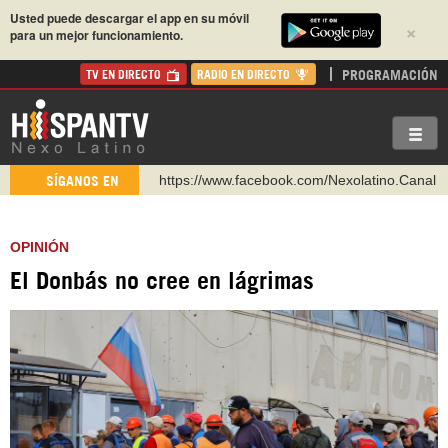
Usted puede descargar el app en su móvil
×
para un mejor funcionamiento.
PROGRAMACIÓN
TV EN DIRECTO
RADIO EN DIRECTO
https://www.facebook.com/Nexolatino.Canal
SÍGANOS EN
https://www.youtube.com/@nexo_latino
http://twitter.com/nexo_latino
OPINIÓN
https://t.me/hispantvcanal
El Donbás no cree en lágrimas
https://urmedium.com/c/hispantv
WhatsApp y Viber: +98 921 79 29 404
Instagram como: hispan_tv