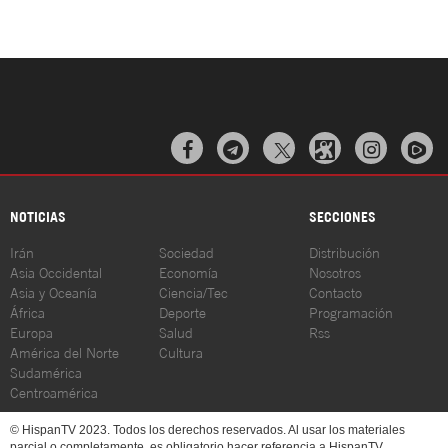



NOTICIAS
SECCIONES
Irán
Sociedad
Distribución
Asia Occidental
Economía
Nosotros
Asia y Oceanía
Ciencia/Tec
Contacto
África
Deporte
Programación
Europa
Salud
Rss
América del Norte
Cultura
Sudamérica
Centroamérica
© HispanTV 2023. Todos los derechos reservados. Al usar los materiales
parcial o completamente, es obligatorio hacer referencia a HispanTV