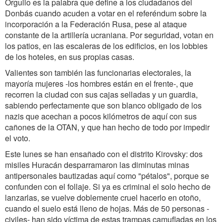
Orgullo es la palabra que define a los ciudadanos del
Donbás cuando acuden a votar en el referéndum sobre la
incorporación a la Federación Rusa, pese al ataque
constante de la artillería ucraniana. Por seguridad, votan en
los patios, en las escaleras de los edificios, en los lobbies
de los hoteles, en sus propias casas.
Valientes son también las funcionarias electorales, la
mayoría mujeres -los hombres están en el frente-, que
recorren la ciudad con sus cajas selladas y un guardia,
sabiendo perfectamente que son blanco obligado de los
nazis que acechan a pocos kilómetros de aquí con sus
cañones de la OTAN, y que han hecho de todo por impedir
el voto.
Este lunes se han ensañado con el distrito Kirovsky: dos
misiles Huracán desparramaron las diminutas minas
antipersonales bautizadas aquí como "pétalos", porque se
confunden con el follaje. Si ya es criminal el solo hecho de
lanzarlas, se vuelve doblemente cruel hacerlo en otoño,
cuando el suelo está lleno de hojas. Más de 50 personas -
civiles- han sido víctima de estas trampas camufladas en los