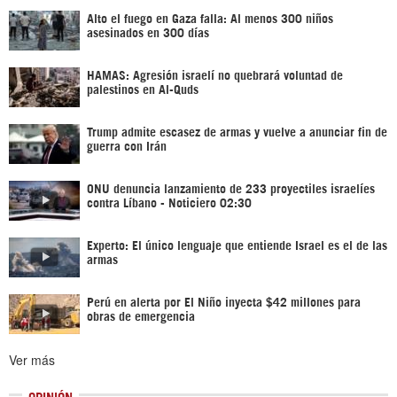
Alto el fuego en Gaza falla: Al menos 300 niños
asesinados en 300 días
HAMAS: Agresión israelí no quebrará voluntad de
palestinos en Al-Quds
Trump admite escasez de armas y vuelve a anunciar fin de
guerra con Irán
ONU denuncia lanzamiento de 233 proyectiles israelíes
contra Líbano - Noticiero 02:30
Experto: El único lenguaje que entiende Israel es el de las
armas
Perú en alerta por El Niño inyecta $42 millones para
obras de emergencia
Ver más
OPINIÓN