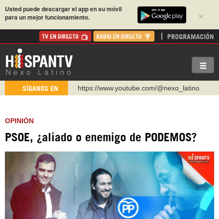
Usted puede descargar el app en su móvil
×
para un mejor funcionamiento.
PROGRAMACIÓN
TV EN DIRECTO
RADIO EN DIRECTO
https://www.youtube.com/@nexo_latino
SÍGANOS EN
http://twitter.com/nexo_latino
https://t.me/hispantvcanal
OPINIÓN
https://urmedium.com/c/hispantv
PSOE, ¿aliado o enemigo de PODEMOS?
WhatsApp y Viber: +98 921 79 29 404
Instagram como: hispan_tv
https://www.facebook.com/Nexolatino.Canal