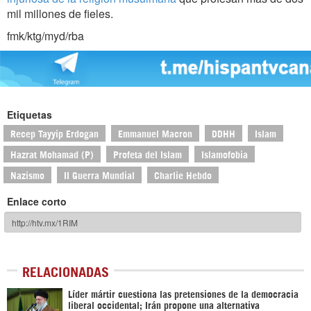
mil millones de fieles.
fmk/ktg/myd/rba
Etiquetas
Recep Tayyip Erdogan
Emmanuel Macron
DDHH
Islam
Hazrat Mohamad (P)
Profeta del Islam
Islamofobia
Nazismo
II Guerra Mundial
Charlie Hebdo
Enlace corto
RELACIONADAS
Líder mártir cuestiona las pretensiones de la democracia
liberal occidental; Irán propone una alternativa