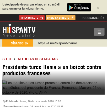
Usted puede descargar el app en su móvil
×
para un mejor funcionamiento.
PROGRAMACIÓN
TV EN DIRECTO
RADIO EN DIRECTO
https://t.me/hispantvcanal
SÍGANOS EN
https://urmedium.com/c/hispantv
WhatsApp y Viber: +98 921 79 29 404
SITIO
/
NOTICIAS DESTACADAS
Instagram como: hispan_tv
Presidente turco llama a un boicot contra
https://www.facebook.com/Nexolatino.Canal
productos franceses
https://www.youtube.com/@nexo_latino
http://twitter.com/nexo_latino
lunes, 26 de octubre de 2020 13:02
Publicada:
lunes, 26 de octubre de 2020 15:38
Actualizada: