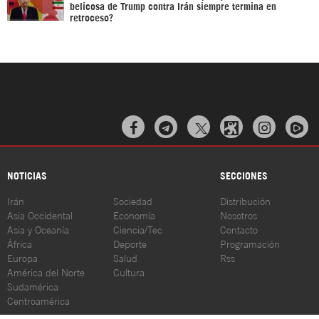
belicosa de Trump contra Irán siempre termina en
retroceso?



NOTICIAS
SECCIONES
Irán
Sociedad
Distribución
Asia Occidental
Economía
Nosotros
Asia y Oceanía
Ciencia/Tec
Contacto
África
Deporte
Programación
Europa
Salud
Rss
América del Norte
Cultura
Sudamérica
Centroamérica