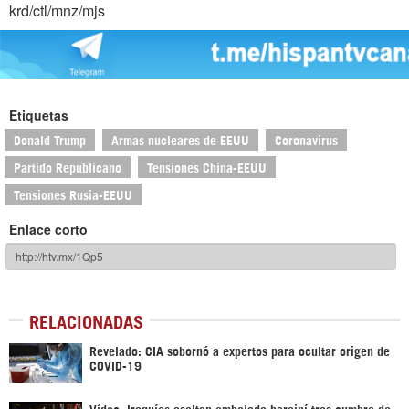
krd/ctl/mnz/mjs
Etiquetas
Donald Trump
Armas nucleares de EEUU
Coronavirus
Partido Republicano
Tensiones China-EEUU
Tensiones Rusia-EEUU
Enlace corto
RELACIONADAS
Revelado: CIA sobornó a expertos para ocultar origen de
COVID-19
Vídeo: Iraquíes asaltan embajada bareiní tras cumbre de