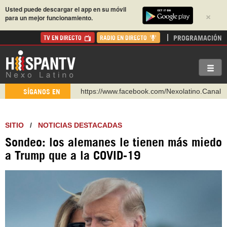
Usted puede descargar el app en su móvil
×
para un mejor funcionamiento.
PROGRAMACIÓN
TV EN DIRECTO
RADIO EN DIRECTO
https://www.facebook.com/Nexolatino.Canal
https://www.youtube.com/@nexo_latino
SÍGANOS EN
http://twitter.com/nexo_latino
https://t.me/hispantvcanal
SITIO
/
NOTICIAS DESTACADAS
https://urmedium.com/c/hispantv
Sondeo: los alemanes le tienen más miedo
WhatsApp y Viber: +98 921 79 29 404
a Trump que a la COVID-19
Instagram como: hispan_tv