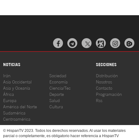



NOTICIAS
SECCIONES
Irán
Sociedad
Distribución
Asia Occidental
Economía
Nosotros
Asia y Oceanía
Ciencia/Tec
Contacto
África
Deporte
Programación
Europa
Salud
Rss
América del Norte
Cultura
Sudamérica
Centroamérica
© HispanTV 2023. Todos los derechos reservados. Al usar los materiales
parcial o completamente, es obligatorio hacer referencia a HispanTV