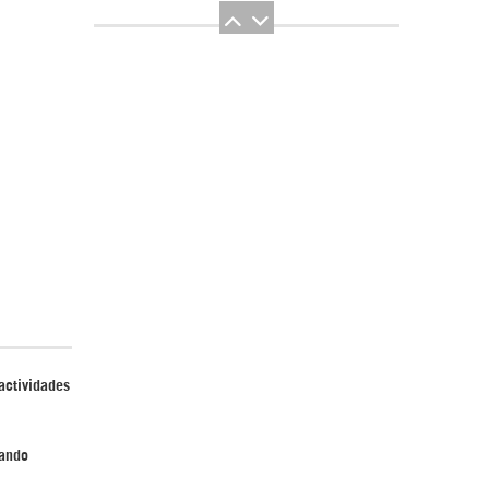
El Hombre eterno | Parte 2
CGRI de Irán asesta duros golpes a EEUU
actividades
con ataque simultáneo en Asia Occidental |
Detrás de la Razón
sando