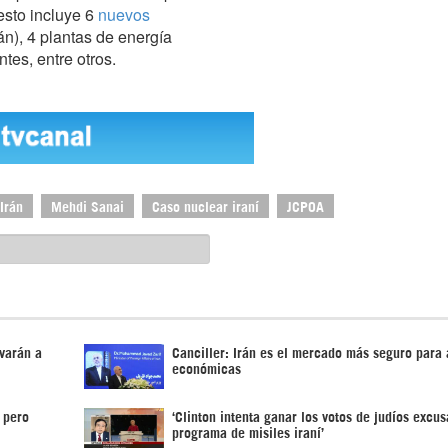
esto incluye 6
nuevos
án), 4 plantas de energía
ntes, entre otros.
Irán
Mehdi Sanai
Caso nuclear iraní
JCPOA
varán a
Canciller: Irán es el mercado más seguro para 
económicas
 pero
‘Clinton intenta ganar los votos de judíos excu
programa de misiles iraní’