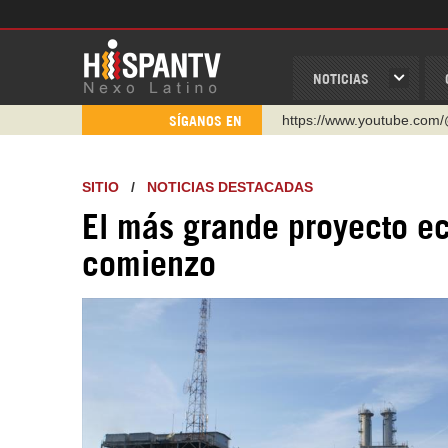
NOTICIAS
https://www.youtube.com/
SÍGANOS EN
http://twitter.com/nexo_lat
https://t.me/hispantvcanal
SITIO
/
NOTICIAS DESTACADAS
https://urmedium.com/c/h
El más grande proyecto ec
WhatsApp y Viber: +98 92
comienzo
Instagram como: hispan_t
https://www.facebook.com