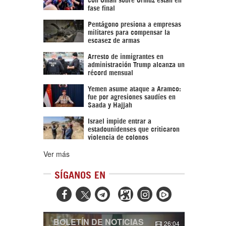
fase final
Pentágono presiona a empresas
militares para compensar la
escasez de armas
Arresto de inmigrantes en
administración Trump alcanza un
récord mensual
Yemen asume ataque a Aramco:
fue por agresiones saudíes en
Saada y Hajjah
Israel impide entrar a
estadounidenses que criticaron
violencia de colonos
Ver más
SÍGANOS EN



BOLETÍN DE NOTICIAS
26:04