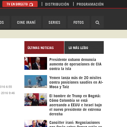
TV EN DIRECTO
DISTRIBUCIÓN
PROGRAMACIÓN
HispanTV
OS
CINE IRANÍ
SERIES
FOTOS
ÚLTIMAS NOTICIAS
LO MÁS LEÍDO
Presidente cubano denuncia
aumento de operaciones de CIA
contra la isla
Yemen lanza más de 20 misiles
contra posiciones saudíes en Al-
2016 6:55
Moca y Taiz
e 2016 9:46
El hombre de Trump en Bogotá:
Cómo Colombia se está
acercando a EEUU e Israel bajo
el nuevo presidente de extrema
derecha
Canciller iraní: Negociaciones
con Omán sobre Ormuz están en