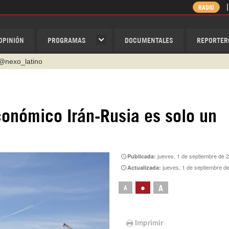
RADIO
OPINIÓN
PROGRAMAS
DOCUMENTALES
REPORTER
@nexo_latino
ino
ispantv
onómico Irán-Rusia es solo un
1 79 29 404
v
/Nexolatino.Canal
jueves, 1 de septiembre de 
Publicada:
jueves, 1 de septiembre d
Actualizada:
•
A
A
Imprimir