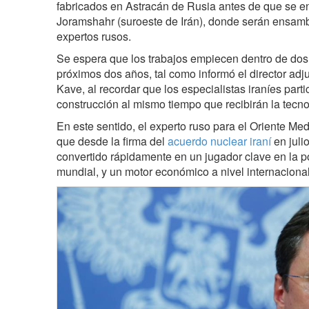
fabricados en Astracán de Rusia antes de que se en
Joramshahr (suroeste de Irán), donde serán ensam
expertos rusos.
Se espera que los trabajos empiecen dentro de dos
próximos dos años, tal como informó el director ad
Kave, al recordar que los especialistas iraníes part
construcción al mismo tiempo que recibirán la tecno
En este sentido, el experto ruso para el Oriente Med
que desde la firma del
acuerdo nuclear iraní
en juli
convertido rápidamente en un jugador clave en la po
mundial, y un motor económico a nivel internacional