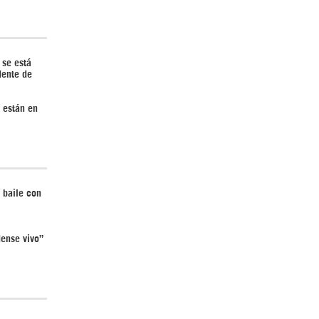
 se está
dente de
¿Cómo será el Golfo Pérsico sin EEUU?
 están en
 baile con
¿Por qué Estados Unidos no puede vencer
a Irán? |GrinGo!
ense vivo”