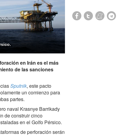
rsico.
foración en Irán es el más
miento de las sanciones
icias
Sputnik
, este pacto
 solamente un comienzo para
bas partes.
lero naval Krasnye Barrikady
in de construir cinco
staladas en el Golfo Pérsico.
taformas de perforación serán