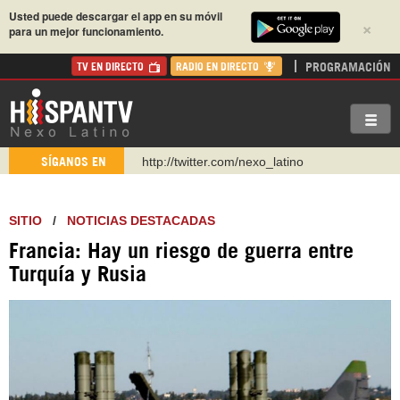
Usted puede descargar el app en su móvil
×
para un mejor funcionamiento.
PROGRAMACIÓN
TV EN DIRECTO
RADIO EN DIRECTO
http://twitter.com/nexo_latino
SÍGANOS EN
https://t.me/hispantvcanal
https://urmedium.com/c/hispantv
SITIO
/
NOTICIAS DESTACADAS
WhatsApp y Viber: +98 921 79 29 404
Francia: Hay un riesgo de guerra entre
Instagram como: hispan_tv
Turquía y Rusia
https://www.facebook.com/Nexolatino.Canal
https://www.youtube.com/@nexo_latino