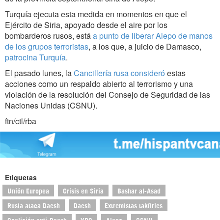
Turquía ejecuta esta medida en momentos en que el
Ejército de Siria, apoyado desde el aire por los
bombarderos rusos, está
a punto de liberar Alepo de manos
de los grupos terroristas
, a los que, a juicio de Damasco,
patrocina Turquía
.
El pasado lunes, la
Cancillería rusa consideró
estas
acciones como un respaldo abierto al terrorismo y una
violación de la resolución del Consejo de Seguridad de las
Naciones Unidas (CSNU).
ftn/ctl/rba
Etiquetas
Unión Europea
Crisis en Siria
Bashar al-Asad
Rusia ataca Daesh
Daesh
Extremistas takfiríes
Coalición anti-Daesh
YPG
Alepo
CSNU