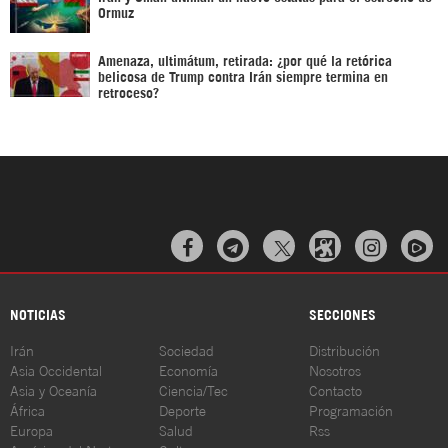
Ormuz
Amenaza, ultimátum, retirada: ¿por qué la retórica
belicosa de Trump contra Irán siempre termina en
retroceso?



NOTICIAS
SECCIONES
Irán
Sociedad
Distribución
Asia Occidental
Economía
Nosotros
Asia y Oceanía
Ciencia/Tec
Contacto
África
Deporte
Programación
Europa
Salud
Rss