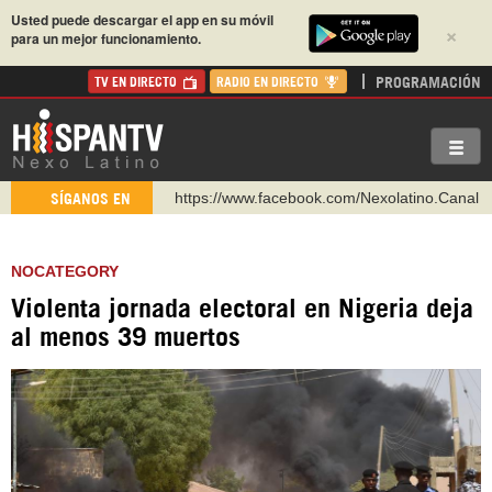
Usted puede descargar el app en su móvil
×
para un mejor funcionamiento.
PROGRAMACIÓN
TV EN DIRECTO
RADIO EN DIRECTO
https://www.facebook.com/Nexolatino.Canal
SÍGANOS EN
https://www.youtube.com/@nexo_latino
http://twitter.com/nexo_latino
NOCATEGORY
https://t.me/hispantvcanal
Violenta jornada electoral en Nigeria deja
https://urmedium.com/c/hispantv
al menos 39 muertos
WhatsApp y Viber: +98 921 79 29 404
Instagram como: hispan_tv